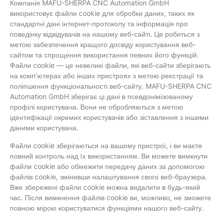
Компанія MAFU-SHERPA CNC Automation GmbH
використовує файли cookie для обробки даних, таких як
стандартні дані інтернет-протоколу та інформація про
поведінку відвідувачів на нашому веб-сайті. Це робиться з
метою забезпечення кращого досвіду користування веб-
сайтом та спрощення використання певних його функцій.
Файли cookie — це невеликі файли, які веб-сайти зберігають
на комп’ютерах або інших пристроях з метою реєстрації та
поліпшення функціональності веб-сайту. MAFU-SHERPA CNC
Automation GmbH зберігає ці дані в псевдонімізованому
профілі користувача. Вони не обробляються з метою
ідентифікації окремих користувачів або зіставлення з іншими
даними користувача.
Файли cookie зберігаються на вашому пристрої, і ви маєте
повний контроль над їх використанням. Ви можете вимкнути
файли cookie або обмежити передачу даних за допомогою
файлів cookie, змінивши налаштування свого веб-браузера.
Вже збережені файли cookie можна видалити в будь-який
час. Після вимкнення файлів cookie ви, можливо, не зможете
повною мірою користуватися функціями нашого веб-сайту.