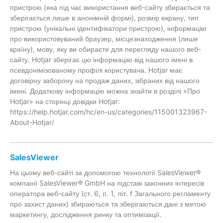
пристрою (яка під час використання веб-сайту збирається та
зберігається лише в анонімній формі), розмір екрану, тип
пристрою (унікальні ідентифікатори пристрою), інформацію
про використовуваний браузер, місцезнаходження (лише
країну), мову, яку ви обираєте для перегляду нашого веб-
сайту. Hotjar зберігає цю інформацію від нашого імені в
псевдонімізованому профілі користувача. Hotjar має
договірну заборону на продаж даних, зібраних від нашого
імені. Додаткову інформацію можна знайти в розділі «Про
Hotjar» на сторінці довідки Hotjar:
https://help.hotjar.com/hc/en-us/categories/115001323967-
About-Hotjar/
SalesViewer
На цьому веб-сайті за допомогою технології SalesViewer®
компанії SalesViewer® GmbH на підставі законних інтересів
оператора веб-сайту (ст. 6, п. 1, літ. f Загального регламенту
про захист даних) збираються та зберігаються дані з метою
маркетингу, дослідження ринку та оптимізації.