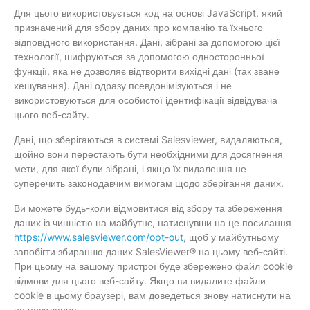
Для цього використовується код на основі JavaScript, який
призначений для збору даних про компанію та їхнього
відповідного використання. Дані, зібрані за допомогою цієї
технології, шифруються за допомогою односторонньої
функції, яка не дозволяє відтворити вихідні дані (так зване
хешування). Дані одразу псевдонімізуються і не
використовуються для особистої ідентифікації відвідувача
цього веб-сайту.
Дані, що зберігаються в системі Salesviewer, видаляються,
щойно вони перестають бути необхідними для досягнення
мети, для якої були зібрані, і якщо їх видалення не
суперечить законодавчим вимогам щодо зберігання даних.
Ви можете будь-коли відмовитися від збору та збереження
даних із чинністю на майбутнє, натиснувши на це посилання
https://www.salesviewer.com/opt-out
, щоб у майбутньому
запобігти збиранню даних SalesViewer® на цьому веб-сайті.
При цьому на вашому пристрої буде збережено файл cookie
відмови для цього веб-сайту. Якщо ви видалите файли
cookie в цьому браузері, вам доведеться знову натиснути на
це посилання.