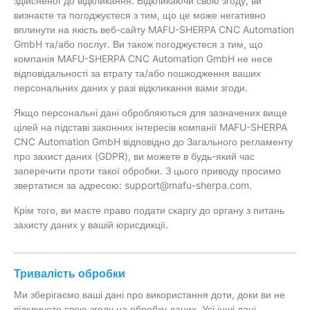
здійсненої до відкликання. Відкликаючи свою згоду, ви
визнаєте та погоджуєтеся з тим, що це може негативно
вплинути на якість веб-сайту MAFU-SHERPA CNC Automation
GmbH та/або послуг. Ви також погоджуєтеся з тим, що
компанія MAFU-SHERPA CNC Automation GmbH не несе
відповідальності за втрату та/або пошкодження ваших
персональних даних у разі відкликання вами згоди.
Якщо персональні дані обробляються для зазначених вище
цілей на підставі законних інтересів компанії MAFU-SHERPA
CNC Automation GmbH відповідно до Загального регламенту
про захист даних (GDPR), ви можете в будь-який час
заперечити проти такої обробки. З цього приводу просимо
звертатися за адресою: support@mafu-sherpa.com.
Крім того, ви маєте право подати скаргу до органу з питань
захисту даних у вашій юрисдикції.
Тривалість обробки
Ми зберігаємо ваші дані про використання доти, доки ви не
відкличете свою згоду на обробку даних. Усі інші дані,