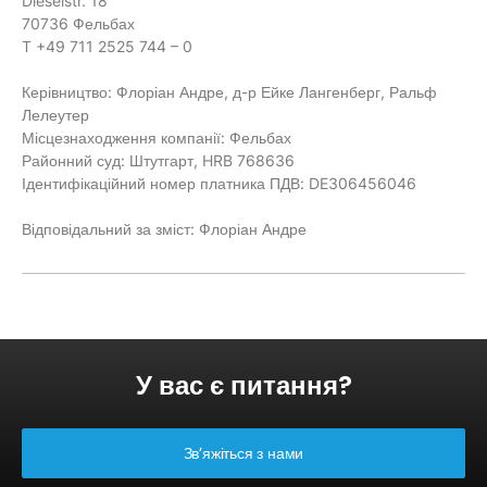
Dieselstr. 18
70736 Фельбах
T +49 711 2525 744 – 0
Керівництво: Флоріан Андре, д-р Ейке Лангенберг, Ральф
Лелеутер
Місцезнаходження компанії: Фельбах
Районний суд: Штутгарт, HRB 768636
Ідентифікаційний номер платника ПДВ: DE306456046
Відповідальний за зміст: Флоріан Андре
У вас є питання?
Зв’яжіться з нами