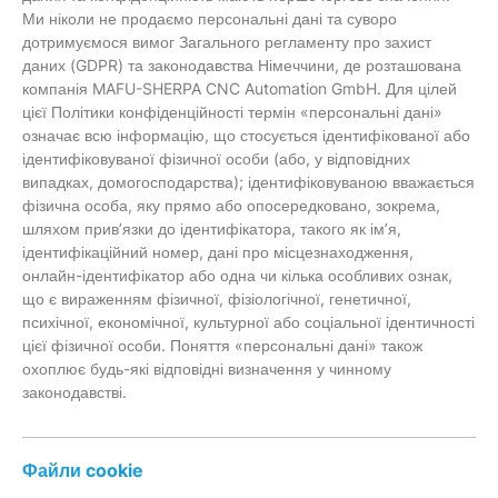
Ми ніколи не продаємо персональні дані та суворо
дотримуємося вимог Загального регламенту про захист
даних (GDPR) та законодавства Німеччини, де розташована
компанія MAFU-SHERPA CNC Automation GmbH. Для цілей
цієї Політики конфіденційності термін «персональні дані»
означає всю інформацію, що стосується ідентифікованої або
ідентифіковуваної фізичної особи (або, у відповідних
випадках, домогосподарства); ідентифіковуваною вважається
фізична особа, яку прямо або опосередковано, зокрема,
шляхом прив’язки до ідентифікатора, такого як ім’я,
ідентифікаційний номер, дані про місцезнаходження,
онлайн-ідентифікатор або одна чи кілька особливих ознак,
що є вираженням фізичної, фізіологічної, генетичної,
психічної, економічної, культурної або соціальної ідентичності
цієї фізичної особи. Поняття «персональні дані» також
охоплює будь-які відповідні визначення у чинному
законодавстві.
Файли cookie