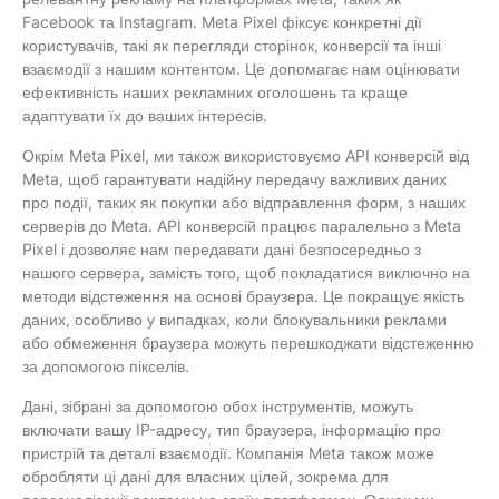
Facebook та Instagram. Meta Pixel фіксує конкретні дії
користувачів, такі як перегляди сторінок, конверсії та інші
взаємодії з нашим контентом. Це допомагає нам оцінювати
ефективність наших рекламних оголошень та краще
адаптувати їх до ваших інтересів.
Окрім Meta Pixel, ми також використовуємо API конверсій від
Meta, щоб гарантувати надійну передачу важливих даних
про події, таких як покупки або відправлення форм, з наших
серверів до Meta. API конверсій працює паралельно з Meta
Pixel і дозволяє нам передавати дані безпосередньо з
нашого сервера, замість того, щоб покладатися виключно на
методи відстеження на основі браузера. Це покращує якість
даних, особливо у випадках, коли блокувальники реклами
або обмеження браузера можуть перешкоджати відстеженню
за допомогою пікселів.
Дані, зібрані за допомогою обох інструментів, можуть
включати вашу IP-адресу, тип браузера, інформацію про
пристрій та деталі взаємодії. Компанія Meta також може
обробляти ці дані для власних цілей, зокрема для