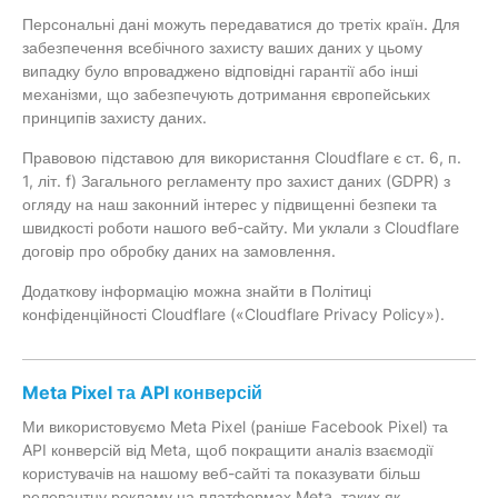
Персональні дані можуть передаватися до третіх країн. Для
забезпечення всебічного захисту ваших даних у цьому
випадку було впроваджено відповідні гарантії або інші
механізми, що забезпечують дотримання європейських
принципів захисту даних.
Правовою підставою для використання Cloudflare є ст. 6, п.
1, літ. f) Загального регламенту про захист даних (GDPR) з
огляду на наш законний інтерес у підвищенні безпеки та
швидкості роботи нашого веб-сайту. Ми уклали з Cloudflare
договір про обробку даних на замовлення.
Додаткову інформацію можна знайти в Політиці
конфіденційності Cloudflare («Cloudflare Privacy Policy»).
Meta Pixel та API конверсій
Ми використовуємо Meta Pixel (раніше Facebook Pixel) та
API конверсій від Meta, щоб покращити аналіз взаємодії
користувачів на нашому веб-сайті та показувати більш
релевантну рекламу на платформах Meta, таких як