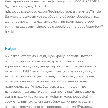
Для отримання додаткової інформації про Google Analytics,
будь ласка, відвідайте сайт
https://policies.google.com/technologies/partner-sites?hl=de.
Ви можете відмовитися від збору та обробки Google даних,
що генеруються під час використання вами нашого веб-
сайту, за адресою https://tools.google.com/dlpage/gaoptout?
hl=de.
Hotjar
Ми використовуємо Hotjar, щоб краще розуміти потреби
наших користувачів та оптимізувати пропозицію й
користувацький досвід на цьому веб-сайті. За допомогою
технології Hotjar ми отримуємо краще розуміння досвіду
наших користувачів (наприклад, скільки часу користувачі
проводять на яких сторінках, на які посилання вони
натискають, що їм подобається, а що ні тощо), і це
допомагає нам адаптувати наші пропозиції відповідно до
відгуків наших користувачів. Hotjar використовує файли
cookie та інші технології для збору даних про поведінку
наших користувачів та їхні пристрої, зокрема IP-адресу