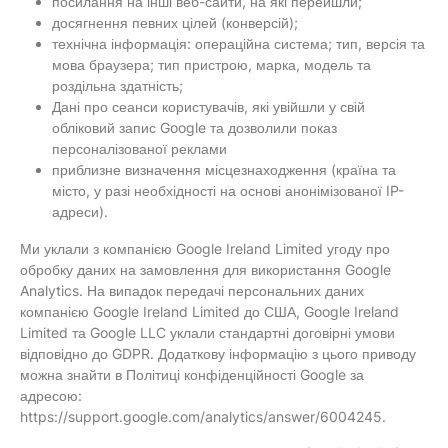
посилання на інші веб-сайти, на які перейшли;
досягнення певних цілей (конверсій);
технічна інформація: операційна система; тип, версія та
мова браузера; тип пристрою, марка, модель та
роздільна здатність;
Дані про сеанси користувачів, які увійшли у свій
обліковий запис Google та дозволили показ
персоналізованої реклами
приблизне визначення місцезнаходження (країна та
місто, у разі необхідності на основі анонімізованої IP-
адреси).
Ми уклали з компанією Google Ireland Limited угоду про
обробку даних на замовлення для використання Google
Analytics. На випадок передачі персональних даних
компанією Google Ireland Limited до США, Google Ireland
Limited та Google LLC уклали стандартні договірні умови
відповідно до GDPR. Додаткову інформацію з цього приводу
можна знайти в Політиці конфіденційності Google за
адресою:
https://support.google.com/analytics/answer/6004245.