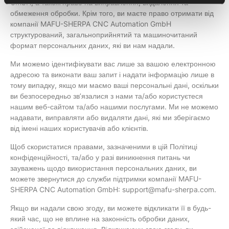
GmbH, а також право на виправлення, видалення та
обмеження обробки. Крім того, ви маєте право отримати від
компанії MAFU-SHERPA CNC Automation GmbH
структурований, загальноприйнятий та машиночитаний
формат персональних даних, які ви нам надали.
Ми можемо ідентифікувати вас лише за вашою електронною
адресою та виконати ваш запит і надати інформацію лише в
тому випадку, якщо ми маємо ваші персональні дані, оскільки
ви безпосередньо зв’язалися з нами та/або користуєтеся
нашим веб-сайтом та/або нашими послугами. Ми не можемо
надавати, виправляти або видаляти дані, які ми зберігаємо
від імені наших користувачів або клієнтів.
Щоб скористатися правами, зазначеними в цій Політиці
конфіденційності, та/або у разі виникнення питань чи
зауважень щодо використання персональних даних, ви
можете звернутися до служби підтримки компанії MAFU-
SHERPA CNC Automation GmbH: support@mafu-sherpa.com.
Якщо ви надали свою згоду, ви можете відкликати її в будь-
який час, що не вплине на законність обробки даних,