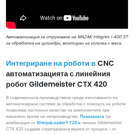
Автоматизация за струговане на MAZAK Integrex i-400 ST
за обработка на цилиндри, монтиран на количка с маса.
CNC
Интегриране на роботи в
автоматизацията с линейния
робот Gildemeister CTX 420
В съвременната производствена среда използването на
автоматизирани системи за обработка с помощта на роботи
позволява постоянно качество на компонентите при
намалено време на непроизводство.
Показаната
тук
комбинация от
SherpaLoader® T20 и
линеен Gildemeister
CTX 420 създава структурирана верига от процеси – от