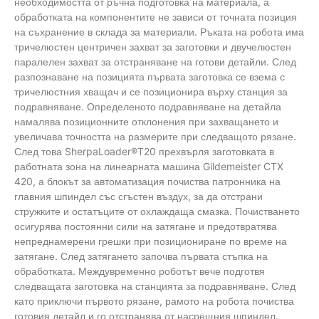
необходимостта от ръчна подготовка на материала, а
обработката на компонентите не зависи от точната позиция
на съхранение в склада за материали. Ръката на робота има
тричелюстен центричен захват за заготовки и двучелюстен
паралелен захват за отстраняване на готови детайли. След
разпознаване на позицията първата заготовка се взема с
тричелюстния хващач и се позиционира върху станция за
подравняване. Определеното подравняване на детайла
намалява позиционните отклонения при захващането и
увеличава точността на размерите при следващото рязане.
След това SherpaLoader®T20 прехвърля заготовката в
работната зона на линеарната машина Gildemeister CTX
420, а блокът за автоматизация почиства патронника на
главния шпиндел със сгъстен въздух, за да отстрани
стружките и остатъците от охлаждаща смазка. Почистването
осигурява постоянни сили на затягане и предотвратява
непреднамерени грешки при позициониране по време на
затягане. След затягането започва първата стъпка на
обработката. Междувременно роботът вече подготвя
следващата заготовка на станцията за подравняване. След
като приключи първото рязане, рамото на робота почиства
готовия детайл и го отстранява от насрещния шпиндел.