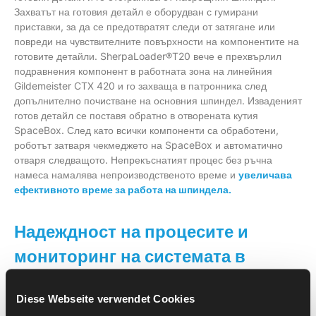
Захватът на готовия детайл е оборудван с гумирани
приставки, за да се предотвратят следи от затягане или
повреди на чувствителните повърхности на компонентите на
готовите детайли. SherpaLoader®T20 вече е прехвърлил
подравнения компонент в работната зона на линейния
Gildemeister CTX 420 и го захваща в патронника след
допълнително почистване на основния шпиндел. Изваденият
готов детайл се поставя обратно в отворената кутия
SpaceBox. След като всички компоненти са обработени,
роботът затваря чекмеджето на SpaceBox и автоматично
отваря следващото. Непрекъснатият процес без ръчна
намеса намалява непроизводственото време и
увеличава
ефективното време за работа на шпиндела.
Надеждност на процесите и
мониторинг на системата в
автоматизирания производствен
Diese Webseite verwendet Cookies
процес с линейната система