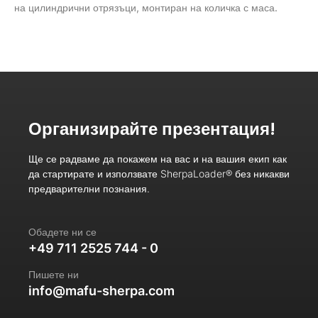
на цилиндрични отрязъци, монтиран на количка с маса.
Организирайте презентация!
Ще се радваме да покажем на вас и на вашия екип как
да стартирате и използвате SherpaLoader® без никакви
предварителни познания.
Обадете ни се
+49 711 2525 744 - 0
Пишете ни
info@mafu-sherpa.com