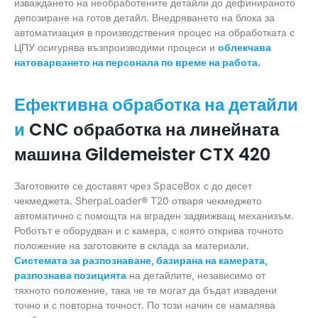
изваждането на необработените детайли до дефинираното
депозиране на готов детайл. Внедряването на блока за
автоматизация в производствения процес на обработката с
ЦПУ осигурява възпроизводими процеси и
облекчава
натоварването на персонала по време на работа.
Ефективна обработка на детайли
CNC обработка на линейната
и
машина Gildemeister CTX 420
Заготовките се доставят чрез SpaceBox с до десет
чекмеджета. SherpaLoader® T20 отваря чекмеджето
автоматично с помощта на вграден задвижващ механизъм.
Роботът е оборудван и с камера, с която открива точното
положение на заготовките в склада за материали.
Системата за разпознаване, базирана на камерата,
разпознава позицията
на детайлите, независимо от
тяхното положение, така че те могат да бъдат извадени
точно и с повторна точност. По този начин се намалява