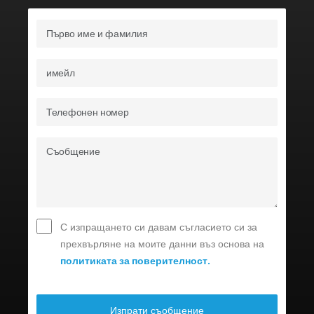
С изпращането си давам съгласието си за
прехвърляне на моите данни въз основа на
политиката за поверителност.