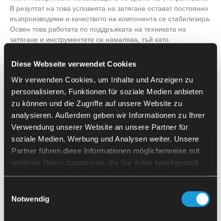
В резултат на това условията на затягане остават постоянно
възпроизводими и качеството на компонента се стабилизира.
Освен това работата по поддръжката на техниката на
затягане и инструментите се намалява, тъй като
замърсяването се отстранява на ранен етап. След това
рамото на робота отстранява готовия детайл с помощта на
Diese Webseite verwendet Cookies
захвата за готов детайл. В същата последователност се
Wir verwenden Cookies, um Inhalte und Anzeigen zu
поставя подготвеният нов компонент, процесът на затягане
се извършва отново с помощта на динамометричния гаечен
personalisieren, Funktionen für soziale Medien anbieten
ключ и обработката продължава. Автоматизираното
zu können und die Zugriffe auf unsere Website zu
припокриване на процесите на зареждане и разтоварване
analysieren. Außerdem geben wir Informationen zu Ihrer
намалява престоя на машината и
увеличава времето за
Verwendung unserer Website an unsere Partner für
работа на шпиндела.
След процеса на обработка
soziale Medien, Werbung und Analysen weiter. Unsere
SherpaLoader® M20 пренарежда готвия детайл върху склада
Partner führen diese Informationen möglicherweise mit
за материали.
weiteren Daten zusammen, die Sie ihnen bereitgestellt
haben oder die sie im Rahmen Ihrer Nutzung der Dienste
Контрол на безопасността за
gesammelt haben.
Einwilligungsauswahl
съвместна работа
Notwendig