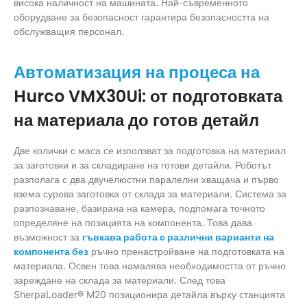
висока наличност на машината. Най-съвременното
оборудване за безопасност гарантира безопасността на
обслужващия персонал.
Автоматизация на процеса на
Hurco VMX30Ui: от подготовката
на материала до готов детайл
Две колички с маса се използват за подготовка на материал
за заготовки и за складиране на готови детайли. Роботът
разполага с два двучелюстни паралелни хващача и първо
взема сурова заготовка от склада за материали. Система за
разпознаване, базирана на камера, подпомага точното
определяне на позицията на компонента. Това дава
възможност за
гъвкава работа с различни варианти на
компонента без
ръчно пренастройване на подготовката на
материала. Освен това намалява необходимостта от ръчно
зареждане на склада за материали. След това
SherpaLoader® M20 позиционира детайла върху станцията