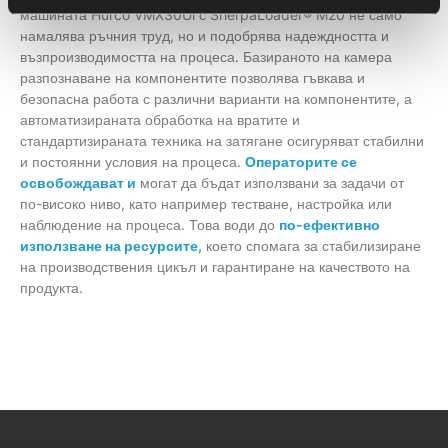
машината Hurco VMX30Ui с SherpaLoader® M20 не само
намалява ръчния труд, но и подобрява надеждността и
възпроизводимостта на процеса. Базираното на камера
разпознаване на компонентите позволява гъвкава и
безопасна работа с различни варианти на компонентите, а
автоматизираната обработка на вратите и
стандартизираната техника на затягане осигуряват стабилни
и постоянни условия на процеса.
Операторите се
освобождават и
могат да бъдат използвани за задачи от
по-високо ниво, като например тестване, настройка или
наблюдение на процеса. Това води до
по-ефективно
използване на ресурсите,
което спомага за стабилизиране
на производствения цикъл и гарантиране на качеството на
продукта.