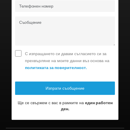
С изпращането си давам съгласието си за
прехвърляне на моите данни въз основа на
политиката за поверителност.
Ще се свържем с вас в рамките на
един работен
ден.