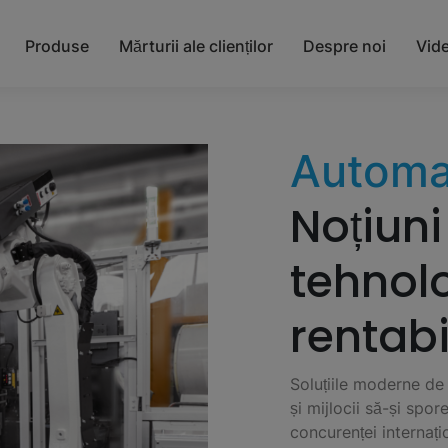
Produse
Mărturii ale clienților
Despre noi
Vid
Automa
Noțiuni
tehnolo
rentabi
Soluțiile moderne de 
și mijlocii să-și spo
concurenței internați