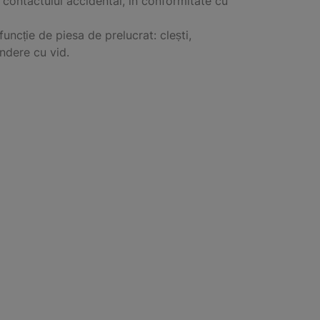
a contactului accidental, în conformitate cu
funcție de piesa de prelucrat: clești,
ndere cu vid.