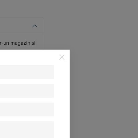
tr-un magazin și
cesar mare
izorilor auto)