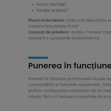
Există interfețe?
Situația spațiului?
Fluxul materialului:
Unde sunt depozitate se
transportate piesele finite?
Concept de prindere:
există o trecere rotat
necesară o șurubelniță dinamometrică.
Punerea în funcțiune
Punerea în funcțiune profesională include reg
comunicațiilor și instruirea operatorilor. Si
grafice: configurarea comenzilor noi se real
minute, fără a fi necesare cunoștințe de pr