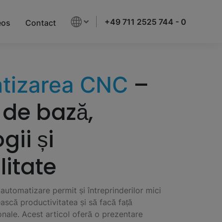
+49 711 2525 744 - 0
eos
Contact
–
tizarea CNC
 de bază,
gii și
litate
automatizare permit și întreprinderilor mici
rească productivitatea și să facă față
onale. Acest articol oferă o prezentare