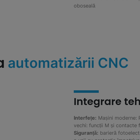
oboseală
a
automatizării CNC
Integrare te
Interfețe:
Mașini moderne: Pr
vechi: funcții M și contacte 
Siguranță:
barieră fotoelectr