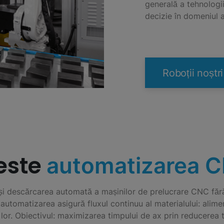
generală a tehnologiil
decizie în domeniul 
Roboții noșt
este
automatizarea 
i descărcarea automată a mașinilor de prelucrare CNC fără 
utomatizarea asigură fluxul continuu al materialului: alime
 lor. Obiectivul: maximizarea timpului de ax prin reducerea t