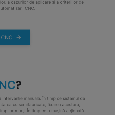
or, a cazurilor de aplicare și a criteriilor de
automatizării CNC.
ri CNC
?
CNC
intervenție manuală. În timp ce sistemul de
ntarea cu semifabricate, fixarea acestora,
impilor morți. În timp ce o mașină acționată