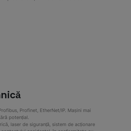
hnică
ofibus, Profinet, EtherNet/IP. Mașini mai
fără potențial.
ică, laser de siguranță, sistem de acționare