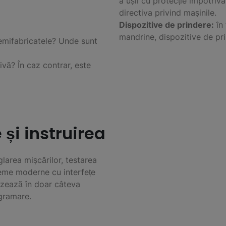
a ușii cu protecție împotriv
directiva privind mașinile.
Dispozitive de prindere:
în 
mandrine, dispozitive de pri
mifabricatele? Unde sunt
ivă? În caz contrar, este
 și instruirea
larea mișcărilor, testarea
steme moderne cu interfețe
izează în doar câteva
ogramare.