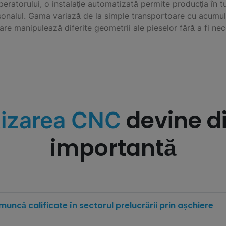
ratorului, o instalație automatizată permite producția în t
onalul. Gama variază de la simple transportoare cu acumul
care manipulează diferite geometrii ale pieselor fără a fi n
devine di
tizarea CNC
importantă
 muncă calificate în sectorul prelucrării prin așchiere