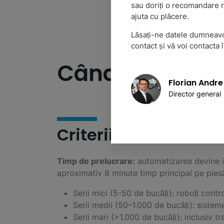
sau doriți o recomandare r
ajuta cu plăcere.
Lăsați-ne datele dumneav
contact și vă voi contacta 
Când merită să
Florian Andre
Director general
Criterii de decizie
Timp de prelucrare:
automatizarea devine i
aproximativ 8 minute timp principal pe pie
Serii mici (5-50 de bucăți): roboți contr
Serii medii (50–1.000 de bucăți): sistem
Serii mari (>1.000 de bucăți): inclusiv 