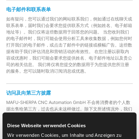
电子邮件和联系表单
如有疑问，您可以通过我们的网站联系我们，例如通过在线聊天或
联系表单，届时我们会要求您提供联系方式（例如姓名、电子邮箱
地址等）。我们仅将这些数据用于回答您的问题。 当您收到我们
的电子邮件时，我们可能会使用分析工具来收集数据，例如您何时
打开我们的电子邮件，或点击了邮件中的链接或横幅广告。这些数
据有助于我们评估消息和营销活动的有效性。 在您注册以获取内
容或优惠时，我们可能会要求您提供姓名、电子邮件地址以及贵公
司的相关信息。 我们将仅将您提交的数据用于为您提供您所注册
的服务。您可以随时取消订阅消息或优惠。
访问及向第三方披露
MAFU-SHERPA CNC Automation GmbH 不会将消费者的个人数
据出售给第三方，过去也从未这样做过。除下文所述情况外，我们
不会披露您的个人数据。 为了分析特定的技术数据，以及进行数
据处理和/或存储（例如 IT 及类似服务），我们与数量有限的、值
Diese Webseite verwendet Cookies
得信赖的外部服务提供商合作。 向服务提供商披露的数据仅限于
提供所承诺服务所必需的范围，且我们通过合同要求其对我们披露
Wir verwenden Cookies, um Inhalte und Anzeigen zu