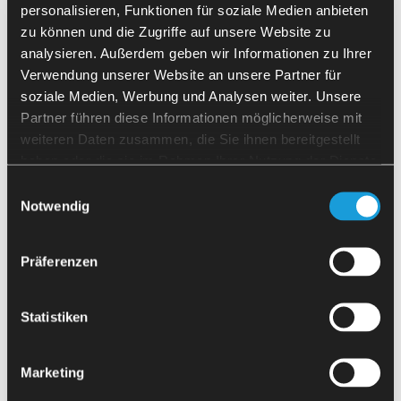
的所有数据予以保密，并仅按照我们的指示处理个人数据。 除上
personalisieren, Funktionen für soziale Medien anbieten
述例外情况外，根据《通用数据保护条例》（GDPR）第6条第1款
zu können und die Zugriffe auf unsere Website zu
第a项的规定，除非法律要求或根据某国政府或法院的指令，否则
analysieren. Außerdem geben wir Informationen zu Ihrer
我们不会在未经您明确同意的情况下将您的数据传递给第三方。
Verwendung unserer Website an unsere Partner für
soziale Medien, Werbung und Analysen weiter. Unsere
Partner führen diese Informationen möglicherweise mit
关于外部网站的通知
weiteren Daten zusammen, die Sie ihnen bereitgestellt
本服务可能包含指向其他网站的链接，其他网站也可能引用或链接
haben oder die sie im Rahmen Ihrer Nutzung der Dienste
至我们的网站或其他服务。这些第三方网站不受MAFU-SHERPA
gesammelt haben.
Einwilligungsauswahl
CNC Automation GmbH的控制。 我们建议用户仔细阅读其所访
Notwendig
问的每个网站及应用程序的隐私政策。 我们既不认可、审查或批
准此类第三方网站或应用程序的隐私保护做法或内容，也不对此承
担任何责任。您访问这些网站或使用这些应用程序需自行承担风
Präferenzen
险。
Statistiken
您的数据，您的权利
您有权了解MAFU-SHERPA CNC Automation GmbH处理的个人
Marketing
数据，并有权要求更正、删除以及限制处理。 此外，您还有权要
求 MAFU-SHERPA CNC Automation GmbH 向您提供您向我们提