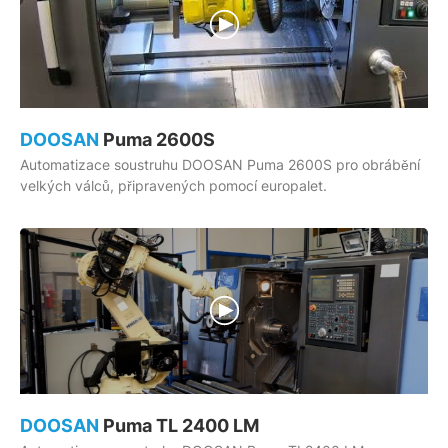
DOOSAN
Puma 2600S
Automatizace soustruhu DOOSAN Puma 2600S pro obrábění
velkých válců, připravených pomocí europalet.
DOOSAN
Puma TL 2400 LM