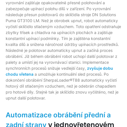
vyrovnání zajišťuje opakovatelně přesné polohování a
zabezpečuje upínací polohu dílů v zařízení. Po vyrovnání
následuje přesun polotovarů do sklíčidla stroje DN Solutions
Puma GT3100 LM. Než je obrobek upnut, robot automaticky
vyčistí sklíčidlo stlačeným vzduchem. Toto opatření odstraňuje
zbytky třísek a chladiva na upínacích plochách a zajišťuje
konstantní upínací podmínky. Tím je zajištěna konstantní
kvalita dílů a snížena náročnost údržby upínacích prostředků.
Následně je polotovar automaticky upnut a začíná proces
obrábění. Již během obrábění robot uchopí další polotovar z
palety a umístí jej na vyrovnávací stanici. Implementace
synchronních procesů snižuje vedlejší časy,
zvyšuje dobu
chodu vřetena
a umožňuje kontinuální sled procesů. Po
dokončení obrábění SherpaLoader®T88 automaticky vyčistí
hotový díl stlačeným vzduchem, než je odebrán chapadlem
pro hotové díly. Stejně tak je sklíčidlo znovu vyčištěno, než je
upnut další polotovar.
Automatizace obrábění přední a
v jednovřetenovém
zadní strany