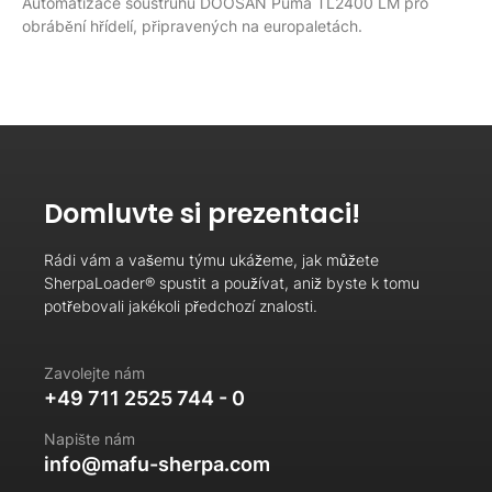
Automatizace soustruhu DOOSAN Puma TL2400 LM pro
obrábění hřídelí, připravených na europaletách.
Domluvte si prezentaci!
Rádi vám a vašemu týmu ukážeme, jak můžete
SherpaLoader® spustit a používat, aniž byste k tomu
potřebovali jakékoli předchozí znalosti.
Zavolejte nám
+49 711 2525 744 - 0
Napište nám
info@mafu-sherpa.com