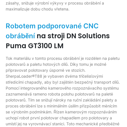
zásahy, snižuje výrobní výkyvy v procesu obrábění a
maximalizuje dobu chodu vřetena.
Robotem podporované CNC
na stroji DN Solutions
obrábění
Puma GT3100 LM
Tok materiálu v tomto procesu obrábění je rozdělen na paletu
polotovarů a paletu hotových dílů. Díky tomu je možné
připravovat polotovary úsporně ve stozích.
SherpaLoader®T88 je vybaven dvěma tříčelisťovými
středicími chapadly, aby byl zajištěn bezpečný transport dílů.
Pomocí integrovaného kamerového rozpoznávacího systému
zaznamenává rameno robota polohu polotovarů na paletě
polotovarů. Tím se snižují nároky na ruční zakládání palety a
proces obrábění lze s minimálním úsilím přizpůsobit měnícím
se výrobním podmínkám. Řízen kamerovým rozpoznáváním
uchopí robot první polotovar chapadlem pro polotovary a
umístí jej na vyrovnávací stanici. Toto mechanické předběžné