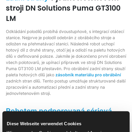
stroji DN Solutions Puma GT3100
LM
Odkládání polodílů probíhá dvoustupňově, s integrací otáčecí
stanice. Nejprve je polodíl odebrán z obráběcího stroje a
odložen na přehmatávací stanici. Následně robot uchopí
hotový díl z druhé strany, otočí jej a odloží na paletu hotových
dílů v definované poloze. Jakmile je dokončeno první obrobení
všech polotovarů, je upínací přípravek ve stroji DN Solutions
Puma GT3100 LM přestavěn. Pro obrábění zadní strany slouží
paleta hotových dílů jako
zásobník materiálu pro obrábění
zadních stran dílů. Tento postup umožňuje strukturované další
zpracování a automatizaci přední a zadní strany na
jednovřetenovém stroji.
Robotem podporovaná sériová
s integrovanou
CNC výroba
Diese Webseite verwendet Cookies
bezpečností na stroji DN