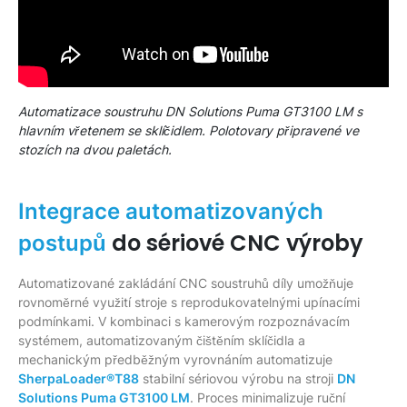
Automatizace soustruhu DN Solutions Puma GT3100 LM s
hlavním vřetenem se sklíčidlem. Polotovary připravené ve
stozích na dvou paletách.
Integrace automatizovaných
do sériové CNC výroby
postupů
Automatizované zakládání CNC soustruhů díly umožňuje
rovnoměrné využití stroje s reprodukovatelnými upínacími
podmínkami. V kombinaci s kamerovým rozpoznávacím
systémem, automatizovaným čištěním sklíčidla a
mechanickým předběžným vyrovnáním automatizuje
SherpaLoader®T88
stabilní sériovou výrobu na stroji
DN
Solutions Puma GT3100 LM
. Proces minimalizuje ruční