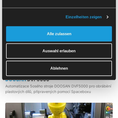
Einzelheiten zeigen
Další
videa
Alle zulassen
Auswahl erlauben
Ablehnen
DOOSAN
DVF5000
Automatizace 5osého stroje DOOSAN DVF5000 pro obrábění
plastových dílů, připravených pomocí Spaceboxu