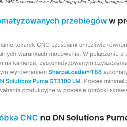
 YMC Drehmaschine zur Bearbeitung großer Zylinder, bereitgestellt
w pr
tomatyzowanych przebiegów
lanie tokarek CNC częściami umożliwia równom
alnych warunkach mocowania. W połączeniu z
m na kamerze, zautomatyzowanym czyszczeni
nym wyrównaniem
SherpaLoader®T88
automaty
N Solutions Puma GT3100 LM
. Proces minimali
 wahania produkcyjne w procesie obróbki skraw
na DN Solutions Pum
róbka CNC