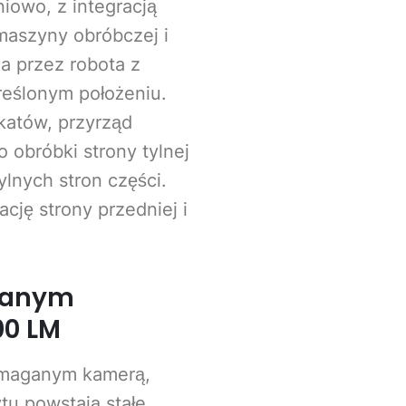
iowo, z integracją
 maszyny obróbczej i
a przez robota z
reślonym położeniu.
katów, przyrząd
obróbki strony tylnej
ylnych stron części.
cję strony przedniej i
wanym
00 LM
omaganym kamerą,
u powstają stałe