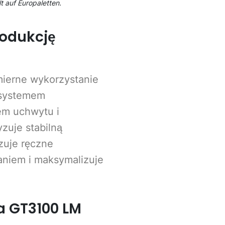
 auf Europaletten.
odukcję
ierne wykorzystanie
 systemem
em uchwytu i
zuje stabilną
zuje ręczne
aniem i maksymalizuje
a GT3100 LM