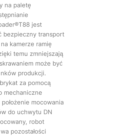
y na paletę
stępnianie
oader®T88 jest
 bezpieczny transport
 na kamerze ramię
zięki temu zmniejszają
i skrawaniem może być
nków produkcji.
brykat za pomocą
To mechaniczne
a położenie mocowania
atów do uchwytu DN
mocowany, robot
uwa pozostałości