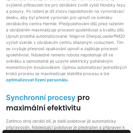
zvýšené přilnavosti lze pro obrábění zvolit vyšší hloubky řezu
a posuvy. Po ražení je díl znovu napolohován na vyrovnávací
desku, aby byl přesně vyrovnán pro upnutí ve svěráku
obráběcího centra Hermle. Předpolohování dílů před ražením
a obráběním maximalizuje procesní spolehlivost a kvalitu dílů.
Upnutí probíhá automatizovaně: Nejprve SherpaLoader®M20
vyčistí svěrák v obráběcím centru stlačeným vzduchem. Tím
se zvyšuje přesnost opakování upnutí a zajišťuje procesní
spolehlivost. Následně rameno robota napolohuje díl ve
svěráku a samostatně jej uzavře elektricky poháněným
momentovým šroubovákem. Úplnou automatizací jednotlivých
kroků procesu se maximalizuje stabilita procesu a lze
optimalizovat řízení personálu
.
pro
Synchronní procesy
maximální efektivitu
Zatímco stroj obrábí díl, je další polotovar již automaticky
připravován. Následující polotovar je předražen a připraven k