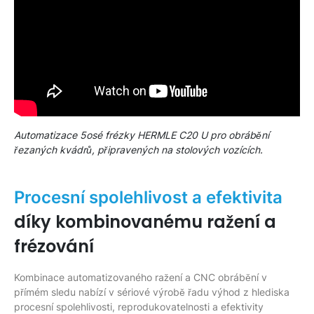
Automatizace 5osé frézky HERMLE C20 U pro obrábění
řezaných kvádrů, připravených na stolových vozících.
Procesní spolehlivost a efektivita
díky kombinovanému ražení a
frézování
Kombinace automatizovaného ražení a CNC obrábění v
přímém sledu nabízí v sériové výrobě řadu výhod z hlediska
procesní spolehlivosti, reprodukovatelnosti a efektivity