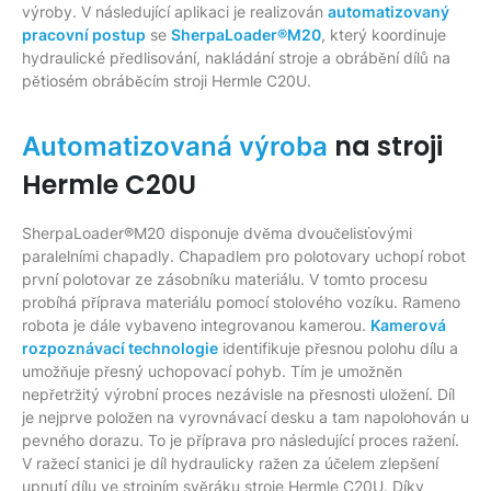
výroby. V následující aplikaci je realizován
automatizovaný
pracovní postup
se
SherpaLoader®M20
, který koordinuje
hydraulické předlisování, nakládání stroje a obrábění dílů na
pětiosém obráběcím stroji Hermle C20U.
na stroji
Automatizovaná výroba
Hermle C20U
SherpaLoader®M20 disponuje dvěma dvoučelisťovými
paralelními chapadly. Chapadlem pro polotovary uchopí robot
první polotovar ze zásobníku materiálu. V tomto procesu
probíhá příprava materiálu pomocí stolového vozíku. Rameno
robota je dále vybaveno integrovanou kamerou.
Kamerová
rozpoznávací technologie
identifikuje přesnou polohu dílu a
umožňuje přesný uchopovací pohyb. Tím je umožněn
nepřetržitý výrobní proces nezávisle na přesnosti uložení. Díl
je nejprve položen na vyrovnávací desku a tam napolohován u
pevného dorazu. To je příprava pro následující proces ražení.
V ražecí stanici je díl hydraulicky ražen za účelem zlepšení
upnutí dílu ve strojním svěráku stroje Hermle C20U. Díky