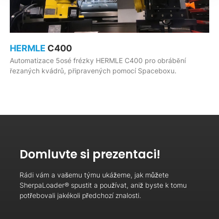
HERMLE
C400
Automatizace 5osé frézky HERMLE C400 pro obrábění
řezaných kvádrů, připravených pomocí Spaceboxu.
Domluvte si prezentaci!
Rádi vám a vašemu týmu ukážeme, jak můžete
SherpaLoader® spustit a používat, aniž byste k tomu
potřebovali jakékoli předchozí znalosti.