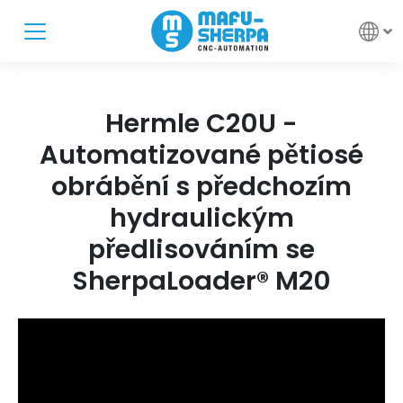
Hermle C20U -
Automatizované pětiosé
obrábění s předchozím
hydraulickým
předlisováním se
SherpaLoader® M20