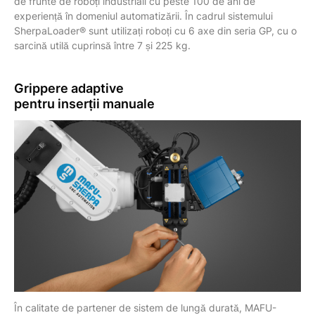
de frunte de roboți industriali cu peste 100 de ani de
experiență în domeniul automatizării. În cadrul sistemului
SherpaLoader® sunt utilizați roboți cu 6 axe din seria GP, cu o
sarcină utilă cuprinsă între 7 și 225 kg.
Grippere
adaptive
pentru inserții manuale
În calitate de partener de sistem de lungă durată, MAFU-