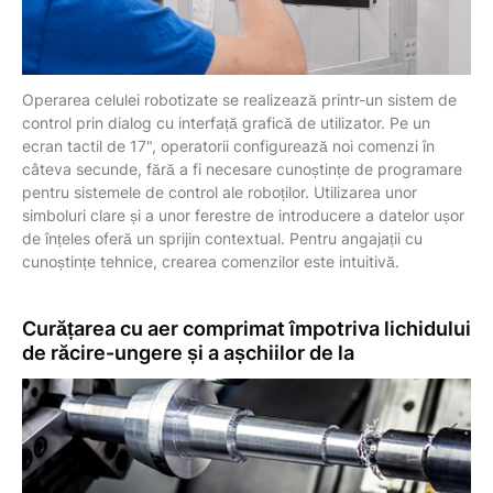
Operarea celulei robotizate se realizează printr-un sistem de
control prin dialog cu interfață grafică de utilizator. Pe un
ecran tactil de 17", operatorii configurează noi comenzi în
câteva secunde, fără a fi necesare cunoștințe de programare
pentru sistemele de control ale roboților. Utilizarea unor
simboluri clare și a unor ferestre de introducere a datelor ușor
de înțeles oferă un sprijin contextual. Pentru angajații cu
cunoștințe tehnice, crearea comenzilor este intuitivă.
Curățarea cu aer comprimat
împotriva lichidului
de răcire-ungere și a așchiilor de la