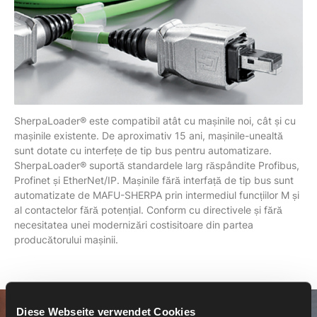
SherpaLoader® este compatibil atât cu mașinile noi, cât și cu
mașinile existente. De aproximativ 15 ani, mașinile-unealtă
sunt dotate cu interfețe de tip bus pentru automatizare.
SherpaLoader® suportă standardele larg răspândite Profibus,
Profinet și EtherNet/IP. Mașinile fără interfață de tip bus sunt
automatizate de MAFU-SHERPA prin intermediul funcțiilor M și
al contactelor fără potențial. Conform cu directivele și fără
necesitatea unei modernizări costisitoare din partea
producătorului mașinii.
Diese Webseite verwendet Cookies