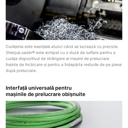
Curățenia este esențială atunci când se lucrează cu precizie.
SherpaLoader® este echipat cu o duză de suflare pentru a
curăța dispozitivul de strângere al mașinii de prelucrare
înainte de încărcare și pentru a îndepărta resturile de pe piese
după prelucrare.
Interfață universală
pentru
mașinile de prelucrare obișnuite