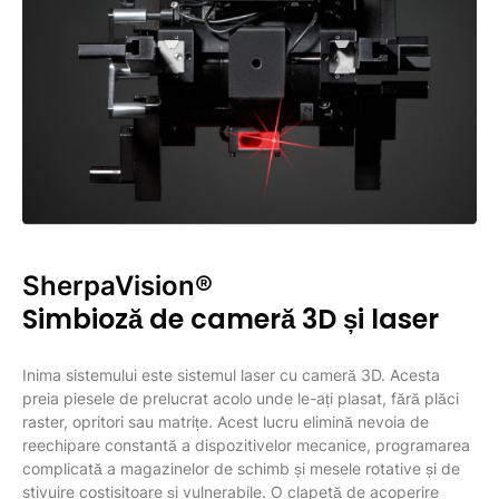
SherpaVision®
Simbioză de cameră 3D și laser
Inima sistemului este sistemul laser cu cameră 3D. Acesta
preia piesele de prelucrat acolo unde le-ați plasat, fără plăci
raster, opritori sau matrițe. Acest lucru elimină nevoia de
reechipare constantă a dispozitivelor mecanice, programarea
complicată a magazinelor de schimb și mesele rotative și de
stivuire costisitoare și vulnerabile. O clapetă de acoperire