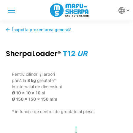
Înapoi la prezentarea generală
SherpaLoader®
T12
UR
Pentru cilindri și arbori
până la
8 kg
greutate*
în intervalul de dimensiuni
Ø 10 x 10 x 10
și
Ø 150 x 150 x 150 mm
* în funcție de centrul de greutate al piesei