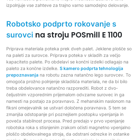
izpolnjuje vse zahteve za trajno varno samodejno delovanje.
Robotsko podprto rokovanje s
na stroju POSmill E 1100
surovci
Priprava materiala poteka prek dveh palet. Jeklene plošče so
na paleti za surovce. Priprava poteka v skladih za večjo
kapaciteto palete. Po obdelavi se končni izdelki odlagajo na
paleto za končne izdelke.
S kamero podprta tehnologija
prepoznavanja
na robotu zazna natančno lego surovcev. To
omogoča prožno polnjenje skladišča materiala, ne da bi bilo
treba obdelovance natančno razporediti. Robot z dvo-
čeljustnim vzporednim prijemalom odvzame surovec in ga
namesti na postajo za poravnavo. Z mehanskim naslonom na
fiksni omejevalnik se ustvari določena poravnava. S tem se
zmanjša odstopanje pri poznejšem postopku vpenjanja in
poveča stabilnost procesa. Pred predajo v prvo vpenjanje
robotska roka s stisnjenim zrakom očisti magnetno vpenjalno
ploščo obdelovalnega stroja, da odstrani odrezke in ostanke