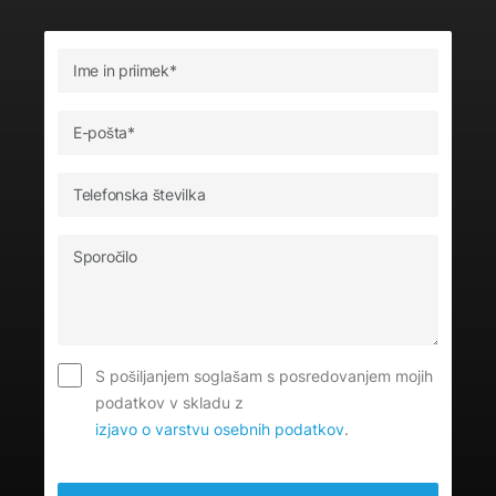
S pošiljanjem soglašam s posredovanjem mojih
podatkov v skladu z
izjavo o varstvu osebnih podatkov
.