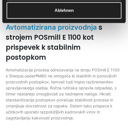
korake obdelave izvajati sledljivo in standardizirano –
brez
ročnih posegov
med delovanjem.
Ablehnen
s
Avtomatizirana proizvodnja
strojem POSmill E 1100 kot
prispevek k stabilnim
postopkom
Avtomatizacija procesa odrezavanja na stroju POSmill E 1100
s SherpaLoader®M80 ne omogoča le stabilnih in ponovljivih
proizvodnih postopkov, temveč tudi trajno razbremenitev
upravljavskega osebja. Ročna rutinska opravila odpadejo, s
čimer nastanejo zmogljivosti za nadrejene naloge. Hkrati
standardizacija postopkov povečuje stabilnost procesa in
zmanjšuje dovzetnost za napake. Sistem tako prispeva k
učinkoviti uporabi razpoložljivih kadrovskih virov in
zagotavljanju kakovosti proizvodnje.