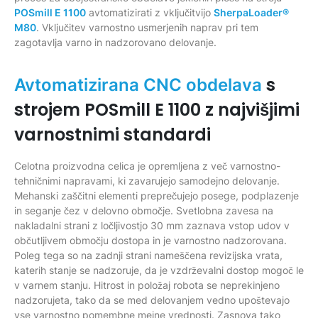
POSmill E 1100
avtomatizirati z vključitvijo
SherpaLoader®
M80
. Vključitev varnostno usmerjenih naprav pri tem
zagotavlja varno in nadzorovano delovanje.
s
Avtomatizirana CNC obdelava
strojem POSmill E 1100 z najvišjimi
varnostnimi standardi
Celotna proizvodna celica je opremljena z več varnostno-
tehničnimi napravami, ki zavarujejo samodejno delovanje.
Mehanski zaščitni elementi preprečujejo posege, podplazenje
in seganje čez v delovno območje. Svetlobna zavesa na
nakladalni strani z ločljivostjo 30 mm zaznava vstop udov v
občutljivem območju dostopa in je varnostno nadzorovana.
Poleg tega so na zadnji strani nameščena revizijska vrata,
katerih stanje se nadzoruje, da je vzdrževalni dostop mogoč le
v varnem stanju. Hitrost in položaj robota se neprekinjeno
nadzorujeta, tako da se med delovanjem vedno upoštevajo
vse varnostno pomembne mejne vrednosti. Zasnova tako