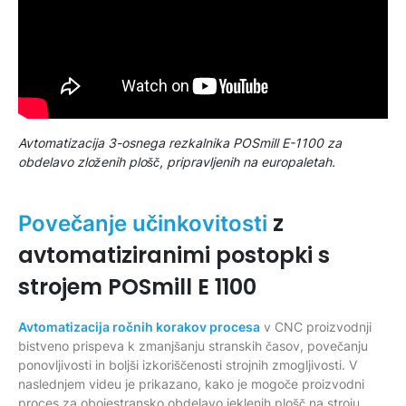
Avtomatizacija 3-osnega rezkalnika POSmill E-1100 za
obdelavo zloženih plošč, pripravljenih na europaletah.
z
Povečanje učinkovitosti
avtomatiziranimi postopki s
strojem POSmill E 1100
Avtomatizacija ročnih korakov procesa
v CNC proizvodnji
bistveno prispeva k zmanjšanju stranskih časov, povečanju
ponovljivosti in boljši izkoriščenosti strojnih zmogljivosti. V
naslednjem videu je prikazano, kako je mogoče proizvodni
proces za obojestransko obdelavo jeklenih plošč na stroju