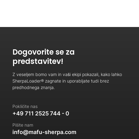
Dogovorite se za
predstavitev!
Z veseljem bomo vam in vaši ekipi pokazali, kako lahko
SherpaLoader® zagnate in uporabljate tudi brez
predhodnega znanja.
Pokličite nas
+49 711 2525 744 - 0
Pišite nam
info@mafu-sherpa.com