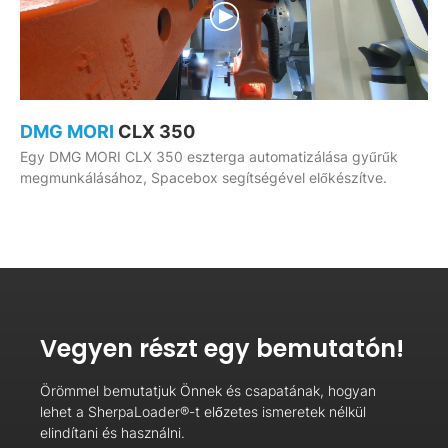
DMG MORI
CLX 350
Egy DMG MORI CLX 350 eszterga automatizálása gyűrűk
megmunkálásához, Spacebox segítségével előkészítve.
Vegyen részt egy bemutatón!
Örömmel bemutatjuk Önnek és csapatának, hogyan
lehet a SherpaLoader®-t előzetes ismeretek nélkül
elindítani és használni.