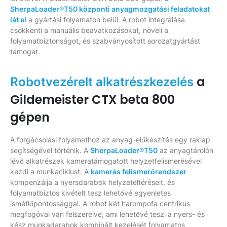
SherpaLoader®T50 központi anyagmozgatási feladatokat
lát el
a gyártási folyamaton belül. A robot integrálása
csökkenti a manuális beavatkozásokat, növeli a
folyamatbiztonságot, és szabványosított sorozatgyártást
támogat.
a
Robotvezérelt alkatrészkezelés
Gildemeister CTX beta 800
gépen
A forgácsolási folyamathoz az anyag-előkészítés egy raklap
segítségével történik. A
SherpaLoader®T50
az anyagtárolón
lévő alkatrészek kameratámogatott helyzetfelismerésével
kezdi a munkaciklust. A
kamerás felismerőrendszer
kompenzálja a nyersdarabok helyzeteltéréseit, és
folyamatbiztos kivételt tesz lehetővé egyenletes
ismétlőpontossággal. A robot két hárompofa centrikus
megfogóval van felszerelve, ami lehetővé teszi a nyers- és
kész munkadarabok kombinált kezelését folyamatos