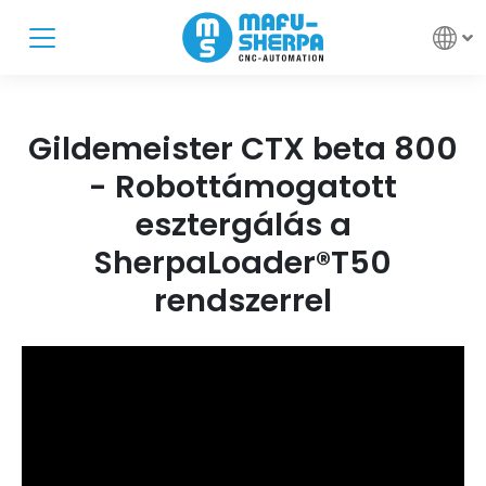
Gildemeister CTX beta 800
- Robottámogatott
esztergálás a
SherpaLoader®T50
rendszerrel