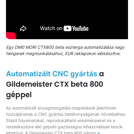
Egy DMG MORI CTX800 beta eszterga automatizálása nagy
hengerek megmunkálásához, EUR raklapokon előkészítve.
a
Automatizált CNC gyártás
Gildemeister CTX beta 800
géppel
Az automatizált anyagmozgatási megoldások jelentősen
hozzájárulnak a CNC gyártás hatékonyságának növeléséhez.
Stabil folyamatokat, reprodukálható eredményeket és a
rendelkezésre álló gépidő gazdaságos kihasználását teszik
lehetővé. A Gildemeister CTX beta 800 gépen
a