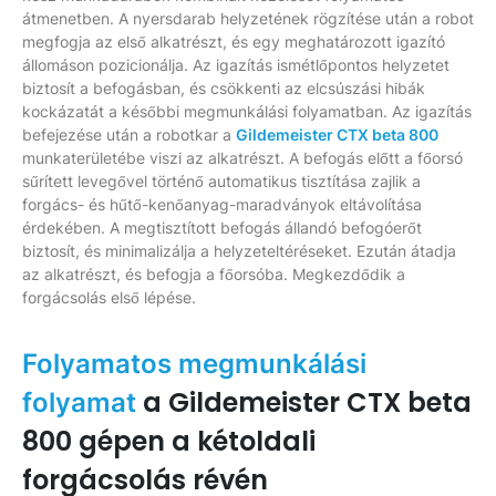
átmenetben. A nyersdarab helyzetének rögzítése után a robot
megfogja az első alkatrészt, és egy meghatározott igazító
állomáson pozicionálja. Az igazítás ismétlőpontos helyzetet
biztosít a befogásban, és csökkenti az elcsúszási hibák
kockázatát a későbbi megmunkálási folyamatban. Az igazítás
befejezése után a robotkar a
Gildemeister CTX beta 800
munkaterületébe viszi az alkatrészt. A befogás előtt a főorsó
sűrített levegővel történő automatikus tisztítása zajlik a
forgács- és hűtő-kenőanyag-maradványok eltávolítása
érdekében. A megtisztított befogás állandó befogóerőt
biztosít, és minimalizálja a helyzeteltéréseket. Ezután átadja
az alkatrészt, és befogja a főorsóba. Megkezdődik a
forgácsolás első lépése.
Folyamatos megmunkálási
a Gildemeister CTX beta
folyamat
800 gépen a kétoldali
forgácsolás révén