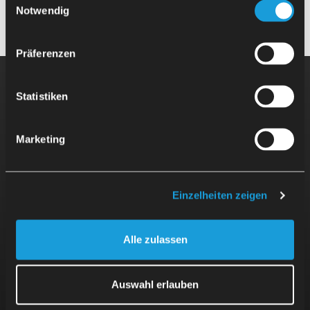
Notwendig
Präferenzen
Statistiken
Zorganizuj prezentację!
Marketing
Z przyjemnością pokażemy Tobie i Twojemu zespołowi,
jak uruchomić i korzystać z SherpaLoader® bez
wcześniejszej wiedzy.
Einzelheiten zeigen
Zadzwoń do nas
+49 711 2525 744 - 0
Alle zulassen
Napisz do nas
info@mafu-sherpa.com
Auswahl erlauben