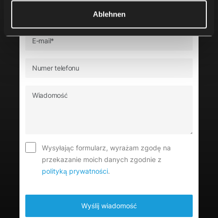
Ablehnen
Wysyłając formularz, wyrażam zgodę na
przekazanie moich danych zgodnie z
polityką prywatności
.