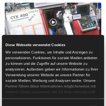
Diese Webseite verwendet Cookies
Umgreifstation zum Wenden von Bauteilen nach der ersten
Wir verwenden Cookies, um Inhalte und Anzeigen zu
Bearbeitung
personalisieren, Funktionen für soziale Medien anbieten
zu können und die Zugriffe auf unsere Website zu
analysieren. Außerdem geben wir Informationen zu Ihrer
Verwendung unserer Website an unsere Partner für
soziale Medien, Werbung und Analysen weiter. Unsere
Partner führen diese Informationen möglicherweise mit
weiteren Daten zusammen, die Sie ihnen bereitgestellt
haben oder die sie im Rahmen Ihrer Nutzung der Dienste
gesammelt haben.
Einwilligungsauswahl