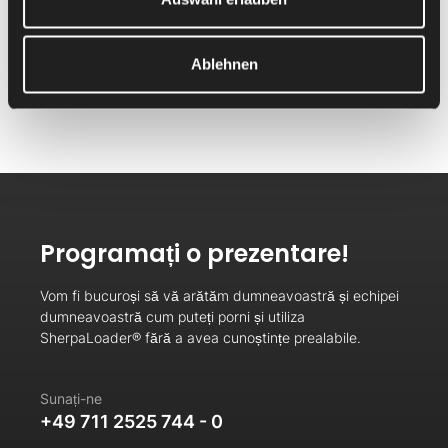
lucru a robotului rămâne separată în mod fiabil de restul
producției. Astfel, protecția personalului și a instalației este
asigurată în mod permanent.
Ablehnen
Programați o prezentare!
Vom fi bucuroși să vă arătăm dumneavoastră și echipei
dumneavoastră cum puteți porni și utiliza
SherpaLoader® fără a avea cunoștințe prealabile.
Sunați-ne
+49 711 2525 744 - 0