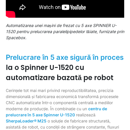
Automatizarea unei mașini de frezat cu 5 axe SPINNER U-
1520 pentru prelucrarea paralelipipedelor tăiate, furnizate prin
Spacebox.
Prelucrare în 5 axe sigură în proces
la o Spinner U-1520 cu
automatizare bazată pe robot
Cerințele tot mai mari privind reproductibilitatea, precizia
dimensională și fabricarea economică transformă procesele
CNC automatizate într-o componentă centrală a mediilor
moderne de producție. În combinație cu un
centru de
prelucrare în 5 axe Spinner U-1520
realizează
SherpaLoader® M25
o soluție de fabricare structurată,
asistată de robot, cu condiții de strângere constante, fluxuri