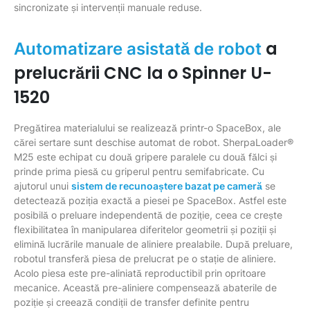
sincronizate și intervenții manuale reduse.
a
Automatizare asistată de robot
prelucrării CNC la o Spinner U-
1520
Pregătirea materialului se realizează printr-o SpaceBox, ale
cărei sertare sunt deschise automat de robot. SherpaLoader®
M25 este echipat cu două gripere paralele cu două fălci și
prinde prima piesă cu griperul pentru semifabricate. Cu
ajutorul unui
sistem de recunoaștere bazat pe cameră
se
detectează poziția exactă a piesei pe SpaceBox. Astfel este
posibilă o preluare independentă de poziție, ceea ce crește
flexibilitatea în manipularea diferitelor geometrii și poziții și
elimină lucrările manuale de aliniere prealabile. După preluare,
robotul transferă piesa de prelucrat pe o stație de aliniere.
Acolo piesa este pre-aliniată reproductibil prin opritoare
mecanice. Această pre-aliniere compensează abaterile de
poziție și creează condiții de transfer definite pentru