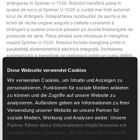
strângerea în Spinner U-1520. Robotul transferă piesa în
spațiul de lucru al Spinner U-1520 și curăță mai întâi automat
locul de strângere. Îndepărtarea reziduurilor de așchii și de
lichid de răcire-ungere asigură o calitate constantă a
strângerii și susține precizia pieselor pe durate îndelungate de
producție de serie. Piesa aliniată este introdusă în menghina
mașinii Spinner U-1520. Robotul închide menghina printr-o
șurubelniță dinamometrică electrică integrată. Închiderea
automatizată a menghinei se realizează printr-un cuplu definit
și un unghi de rotație definit. Această forță de strângere
standardizată asigură condiții de strângere constante și o
Diese Webseite verwendet Cookies
poziționare cu repetabilitate a piesei pentru prelucrarea prin
Wir verwenden Cookies, um Inhalte und Anzeigen zu
așchiere. În timp ce se realizează prelucrarea primei fețe a
personalisieren, Funktionen für soziale Medien anbieten
piesei, următorul semifabricat este deja preluat din depozitul
de material și pregătit la stația de aliniere. Executarea
zu können und die Zugriffe auf unsere Website zu
sincronă a pașilor pregătitori în paralel cu prelucrarea prin
analysieren. Außerdem geben wir Informationen zu Ihrer
așchiere reduce timpii auxiliari și
crește timpul de funcționare
Verwendung unserer Website an unsere Partner für
a axului
al Spinner U-1520 în regim de serie. După finalizarea
soziale Medien, Werbung und Analysen weiter. Unsere
programului de prelucrare, robotul curăță automat piesa finită.
Partner führen diese Informationen möglicherweise mit
Apoi menghina este deschisă și piesa este preluată. Locul de
weiteren Daten zusammen, die Sie ihnen bereitgestellt
strângere este apoi curățat din nou, înainte ca următorul
haben oder die sie im Rahmen Ihrer Nutzung der Dienste