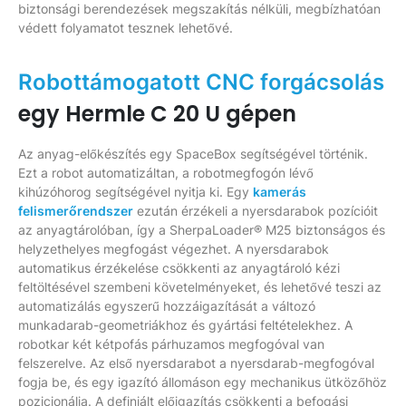
biztonsági berendezések megszakítás nélküli, megbízhatóan
védett folyamatot tesznek lehetővé.
Robottámogatott CNC forgácsolás
egy Hermle C 20 U gépen
Az anyag-előkészítés egy SpaceBox segítségével történik.
Ezt a robot automatizáltan, a robotmegfogón lévő
kihúzóhorog segítségével nyitja ki. Egy
kamerás
felismerőrendszer
ezután érzékeli a nyersdarabok pozícióit
az anyagtárolóban, így a SherpaLoader® M25 biztonságos és
helyzethelyes megfogást végezhet. A nyersdarabok
automatikus érzékelése csökkenti az anyagtároló kézi
feltöltésével szembeni követelményeket, és lehetővé teszi az
automatizálás egyszerű hozzáigazítását a változó
munkadarab-geometriákhoz és gyártási feltételekhez. A
robotkar két kétpofás párhuzamos megfogóval van
felszerelve. Az első nyersdarabot a nyersdarab-megfogóval
fogja be, és egy igazító állomáson egy mechanikus ütközőhöz
pozicionálja. A definiált előigazítás csökkenti a befogási