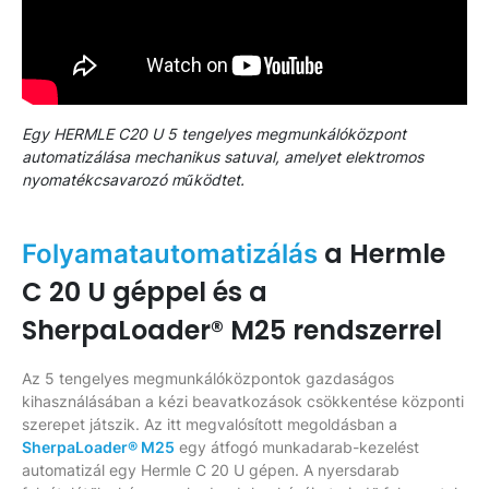
Egy HERMLE C20 U 5 tengelyes megmunkálóközpont
automatizálása mechanikus satuval, amelyet elektromos
nyomatékcsavarozó működtet.
a Hermle
Folyamatautomatizálás
C 20 U géppel és a
SherpaLoader® M25 rendszerrel
Az 5 tengelyes megmunkálóközpontok gazdaságos
kihasználásában a kézi beavatkozások csökkentése központi
szerepet játszik. Az itt megvalósított megoldásban a
SherpaLoader® M25
egy átfogó munkadarab-kezelést
automatizál egy Hermle C 20 U gépen. A nyersdarab