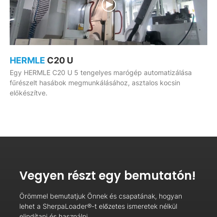
HERMLE
C20 U
Egy HERMLE C20 U 5 tengelyes marógép automatizálása
fűrészelt hasábok megmunkálásához, asztalos kocsin
előkészítve.
Vegyen részt egy bemutatón!
Örömmel bemutatjuk Önnek és csapatának, hogyan
lehet a SherpaLoader®-t előzetes ismeretek nélkül
elindítani és használni.