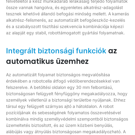
felvételétől a kész munkadarab lerakásáig terjedő folyamatok
össze vannak hangolva, és egyenletes alkatrész-adagolást
tesznek lehetővé állandó befogási minőség mellett. A kamerás
alkatrész-felismerés, az automatizált befogóeszköz-kezelés
és a szabályozott tisztítási szekvencia kombinációja képezi
az alapját egy stabil, robottámogatott gyártási folyamatnak.
az
Integrált biztonsági funkciók
automatikus üzemhez
Az automatizált folyamat biztonságos megvalósítása
érdekében a robotcella átfogó védőberendezésekkel van
felszerelve. A betöltési oldalon egy 30 mm felbontású,
biztonságosan felügyelt fényfüggöny megakadályozza, hogy
személyek véletlenül a biztonsági területbe nyúljanak. Ehhez
társul egy felügyelt szárnyas ajtó a hátoldalon. A robot
pozíciójának és sebességének folyamatos összevetésével
kombinálva mindig személyvédelmi szempontból biztonságos
üzemeltetés biztosított, és az üzem közbeni benyúlás,
alábújás vagy átnyúlás biztonságosan megakadályozható. A