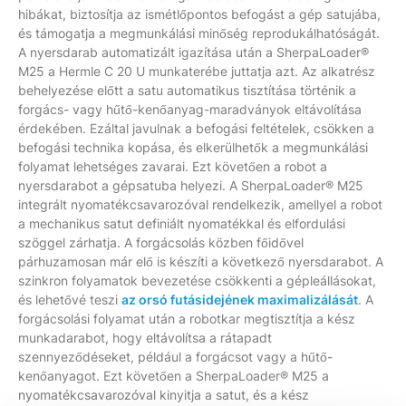
hibákat, biztosítja az ismétlőpontos befogást a gép satujába,
és támogatja a megmunkálási minőség reprodukálhatóságát.
A nyersdarab automatizált igazítása után a SherpaLoader®
M25 a Hermle C 20 U munkaterébe juttatja azt. Az alkatrész
behelyezése előtt a satu automatikus tisztítása történik a
forgács- vagy hűtő-kenőanyag-maradványok eltávolítása
érdekében. Ezáltal javulnak a befogási feltételek, csökken a
befogási technika kopása, és elkerülhetők a megmunkálási
folyamat lehetséges zavarai. Ezt követően a robot a
nyersdarabot a gépsatuba helyezi. A SherpaLoader® M25
integrált nyomatékcsavarozóval rendelkezik, amellyel a robot
a mechanikus satut definiált nyomatékkal és elfordulási
szöggel zárhatja. A forgácsolás közben főidővel
párhuzamosan már elő is készíti a következő nyersdarabot. A
szinkron folyamatok bevezetése csökkenti a gépleállásokat,
és lehetővé teszi
az orsó futásidejének maximalizálását
. A
forgácsolási folyamat után a robotkar megtisztítja a kész
munkadarabot, hogy eltávolítsa a rátapadt
szennyeződéseket, például a forgácsot vagy a hűtő-
kenőanyagot. Ezt követően a SherpaLoader® M25 a
nyomatékcsavarozóval kinyitja a satut, és a kész