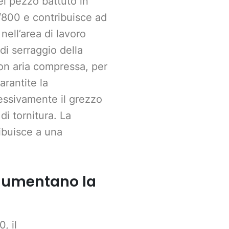
el pezzo battuto in
/800 e contribuisce ad
nell’area di lavoro
i serraggio della
con aria compressa, per
arantite la
cessivamente il grezzo
di tornitura. La
ibuisce a una
 aumentano la
, il