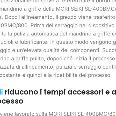
-posizionamento serve a referenziare il bordo d
l mandrino a griffe della MORI SEIKI SL-400BMC
à. Dopo l’allineamento, il grezzo viene trasferito 
0BMC/800. Prima del serraggio nel dispositivo d
ta la pulizia automatica del mandrino a griffe 
trucioli e lubrificante. In questo modo vengono g
raggio e un’elevata qualità dei componenti. Suc
ino a griffe pulito, dopodiché inizia il processo 
zata di allineamento, pulizia e serraggio contr
costante e quindi alla ripetibilità del processo.
riducono i tempi accessori e
i
rocesso
viene lavorato sulla MORI SEIKI SL-400BMC/800