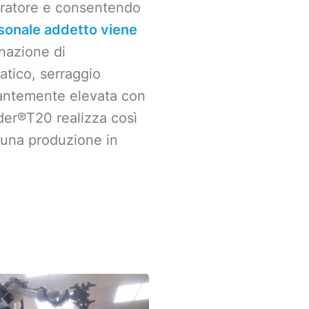
operatore e consentendo
rsonale addetto viene
inazione di
atico, serraggio
stantemente elevata con
der®T20 realizza così
a una produzione in