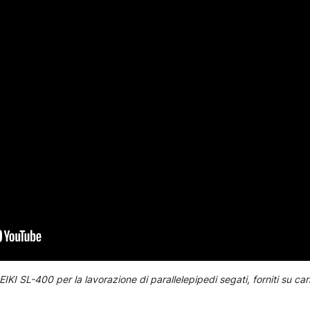
I SL-400 per la lavorazione di parallelepipedi segati, forniti su carr