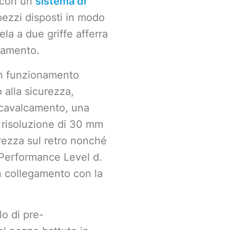
e con un
sistema di
 pezzi disposti in modo
ela a due griffe afferra
ineamento.
 in funzionamento
 alla sicurezza,
 scavalcamento, una
a risoluzione di 30 mm
urezza sul retro nonché
 Performance Level d.
 collegamento con la
lo di pre-