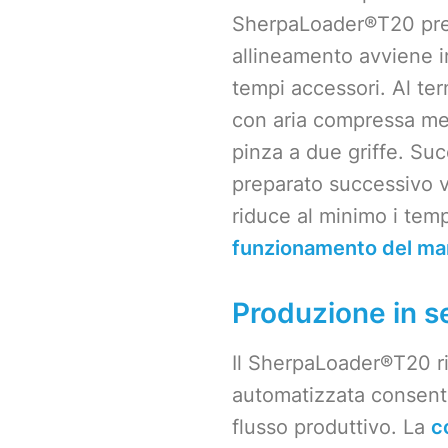
SherpaLoader®T20 prepa
allineamento avviene in
tempi accessori. Al ter
con aria compressa ment
pinza a due griffe. Su
preparato successivo 
riduce al minimo i tempi
funzionamento del ma
Produzione in se
Il SherpaLoader®T20 ri
automatizzata consente
flusso produttivo. La
c