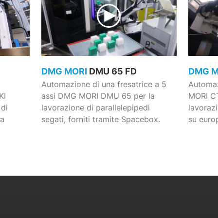
DMG MORI
DMU 65 FD
DMG 
Automazione di una fresatrice a 5
Automaz
KI
assi DMG MORI DMU 65 per la
MORI CT
di
lavorazione di parallelepipedi
lavorazi
 a
segati, forniti tramite Spacebox.
su europ