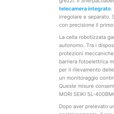
grezzi. Il SherpaLoade
telecamera integrato
.
irregolare e separato. 
con precisione il prim
La cella robotizzata g
autonomo. Tra i disposi
protezioni meccaniche 
barriera fotoelettrica 
per il rilevamento dell
un monitoraggio contin
Queste misure consent
MORI SEIKI SL-400BM
Dopo aver prelevato un 