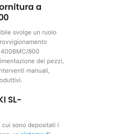
ornitura a
00
bile svolge un ruolo
pprovvigionamento
 SL-400BMC/800
limentazione dei pezzi,
interventi manuali,
oduttivi.
KI SL-
 cui sono depositati i