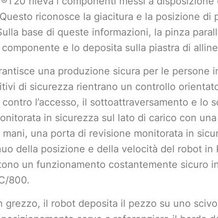
r®T20 rileva i componenti messi a disposizion
 Questo riconosce la giacitura e la posizione di
Sulla base di queste informazioni, la pinza parall
o componente e lo deposita sulla piastra di all
arantisce una produzione sicura per le persone
tivi di sicurezza rientrano un controllo orientato
contro l’accesso, il sottoattraversamento e lo
monitorata in sicurezza sul lato di carico con un
e mani, una porta di revisione monitorata in sic
uo della posizione e della velocità del robot in
ono un funzionamento costantemente sicuro in
C/800.
grezzo, il robot deposita il pezzo su uno scivo