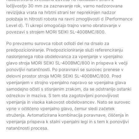
ločljivostjo 30 mm za zaznavanje rok, varno nadzorovana
revizijska vrata na hrbtni strani ter neprekinjen nadzor
položaja in hitrosti robota na ravni zmogljivosti d (Performance
Level d). Ti ukrepi omogočajo trajno varno obratovanje v
povezavi s strojem MORI SEIKI SL-400BMC/800.
Po prevzemu surovca robot odloži del na drsalo za
predpozicioniranje. Predpozicioniranje služi referenciranju
naslonjenega roba obdelovanca za vpenjanje v vpenjalno
glavo stroja MORI SEIKI SL-400BMC/800 in prispeva k večji
ponovljivi natančnosti. Po poravnavi se surovec prenese v
delovni prostor stroja MORI SEIKI SL-400BMC/800. Pred
vpenjanjem v strojno vpenjalno napravo se vpenjalna glava
samodejno očisti s stisnjenim zrakom, da se odstranijo ostanki
odrezkov in maziva. S tem sta zagotovljeni ponovljivost
vpenjanja in visoka kakovost obdelovancev. Nato se surovec
vpne v očiščeno vpenjalno glavo, čemur sledi začetek
struženja. Avtomatizirana kombinacija poravnave, čiščenja in
vpenjanja prispeva k stalni vpenjalni legi in s tem k ponovljivi
natančnosti procesa.