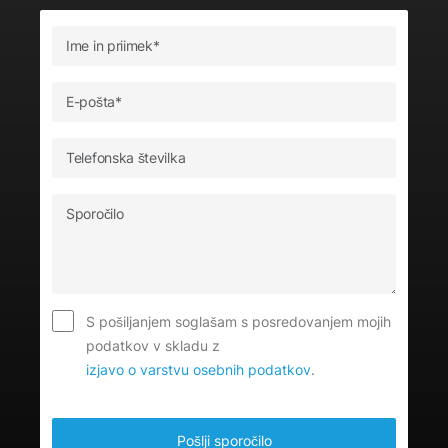
S pošiljanjem soglašam s posredovanjem mojih
podatkov v skladu z
izjavo o varstvu osebnih podatkov
.