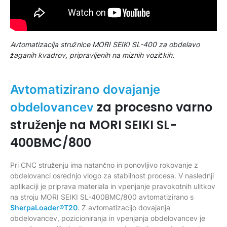
Avtomatizacija stružnice MORI SEIKI SL-400 za obdelavo
žaganih kvadrov, pripravljenih na miznih vozičkih.
Avtomatizirano dovajanje
za procesno varno
obdelovancev
struženje na MORI SEIKI SL-
400BMC/800
Pri CNC struženju ima natančno in ponovljivo rokovanje z
obdelovanci osrednjo vlogo za stabilnost procesa. V naslednji
aplikaciji je priprava materiala in vpenjanje pravokotnih ulitkov
na stroju MORI SEIKI SL-400BMC/800 avtomatizirano s
SherpaLoader®T20
. Z avtomatizacijo dovajanja
obdelovancev, pozicioniranja in vpenjanja obdelovancev je