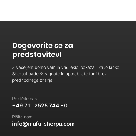
Dogovorite se za
predstavitev!
Z veseljem bomo vam in vaši ekipi pokazali, kako lahko
SherpaLoader® zagnate in uporabljate tudi brez
predhodnega znanja.
Pokličite nas
+49 711 2525 744 - 0
Pišite nam
info@mafu-sherpa.com