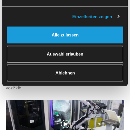
Več
videoposnetkov
Einzelheiten zeigen
Alle zulassen
Auswahl erlauben
MORI SEIKI
NTX2000
Ablehnen
Avtomatizacija struženo-rezkalnega centra MORI SEIKI
NTX2000 za obdelavo ulitkov, pripravljenih na miznih
vozičkih.