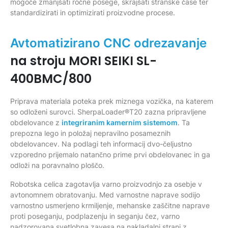
mogoče zmanjšati ročne posege, skrajšati stranske čase ter
standardizirati in optimizirati proizvodne procese.
Avtomatizirano CNC odrezavanje
na stroju MORI SEIKI SL-
400BMC/800
Priprava materiala poteka prek miznega vozička, na katerem
so odloženi surovci. SherpaLoader®T20 zazna pripravljene
obdelovance z
integriranim kamernim sistemom
. Ta
prepozna lego in položaj nepravilno posameznih
obdelovancev. Na podlagi teh informacij dvo-čeljustno
vzporedno prijemalo natančno prime prvi obdelovanec in ga
odloži na poravnalno ploščo.
Robotska celica zagotavlja varno proizvodnjo za osebje v
avtonomnem obratovanju. Med varnostne naprave sodijo
varnostno usmerjeno krmiljenje, mehanske zaščitne naprave
proti poseganju, podplazenju in seganju čez, varno
nadzorovana svetlobna zavesa na nakladalni strani z