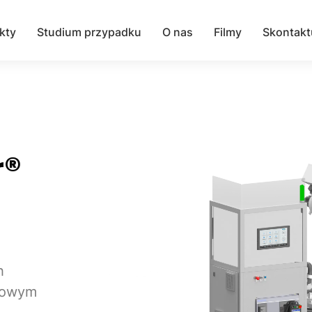
kty
Studium przypadku
O nas
Filmy
Skontakt
r®
h
kowym