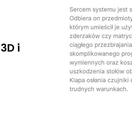
Sercem systemu jest 
Odbiera on przedmioty
którym umieścił je uży
zderzaków czy matryc.
3D i
ciągłego przezbrajan
skomplikowanego pr
wymiennych oraz kosz
uszkodzenia stołów ob
Klapa osłania czujnik
trudnych warunkach.