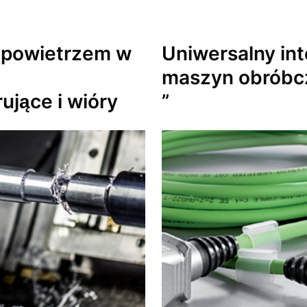
 powietrzem
w
Uniwersalny int
maszyn obróbcz
ujące i wióry
”