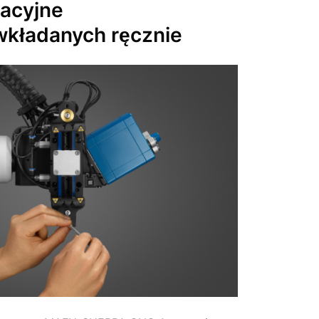
acyjne
kładanych ręcznie