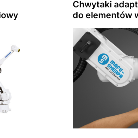
Chwytaki
adapt
iowy
do elementów w