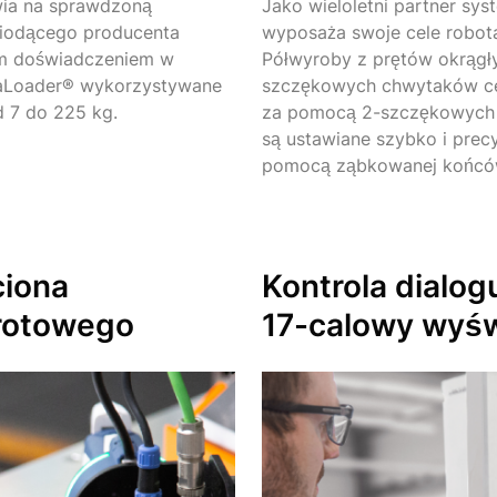
ia na sprawdzoną
Jako wieloletni partner 
wiodącego producenta
wyposaża swoje cele robota
im doświadczeniem w
Półwyroby z prętów okrąg
paLoader® wykorzystywane
szczękowych chwytaków cen
d 7 do 225 kg.
za pomocą 2-szczękowych 
są ustawiane szybko i precy
pomocą ząbkowanej końcó
ciona
Kontrola dialog
rotowego
17-calowy
wyśw