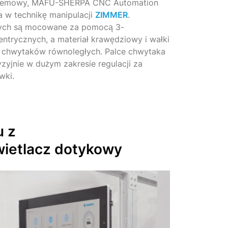
systemowy, MAFU-SHERPA CNC Automation
 w technikę manipulacji
ZIMMER
.
łych są mocowane za pomocą 3-
trycznych, a materiał krawędziowy i wałki
chwytaków równoległych. Palce chwytaka
zyjnie w dużym zakresie regulacji za
wki.
u z
ietlacz dotykowy