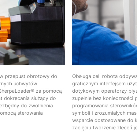
 w przepust obrotowy do
Obsługa celi robota odbyw
cznych uchwytów
graficznym interfejsem uży
SherpaLoader® za pomocą
dotykowym operatorzy błysk
t dokręcania służący do
zupełnie bez konieczności 
ezbędny do zwolnienia
programowania sterowników
pomocą sterowania
symboli i zrozumiałych ma
wsparcie dostosowane do k
zacięciu tworzenie zleceń je