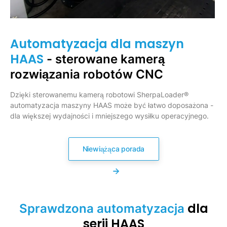
Automatyzacja dla maszyn
HAAS
- sterowane kamerą
rozwiązania robotów CNC
Dzięki sterowanemu kamerą robotowi SherpaLoader®
automatyzacja maszyny HAAS może być łatwo doposażona -
dla większej wydajności i mniejszego wysiłku operacyjnego.
Niewiążąca porada
dla
Sprawdzona automatyzacja
serii HAAS