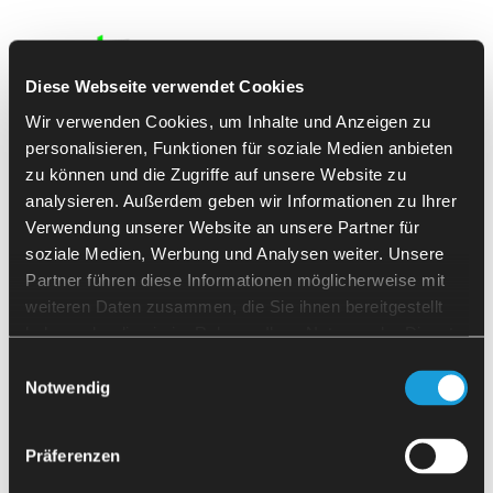
Diese Webseite verwendet Cookies
Wir verwenden Cookies, um Inhalte und Anzeigen zu
personalisieren, Funktionen für soziale Medien anbieten
zu können und die Zugriffe auf unsere Website zu
analysieren. Außerdem geben wir Informationen zu Ihrer
Verwendung unserer Website an unsere Partner für
soziale Medien, Werbung und Analysen weiter. Unsere
Partner führen diese Informationen möglicherweise mit
weiteren Daten zusammen, die Sie ihnen bereitgestellt
Lekkie i średnio ciężkie przedmioty
haben oder die sie im Rahmen Ihrer Nutzung der Dienste
SherpaLoader® M7 i M25
obrabiany:
gesammelt haben.
Einwilligungsauswahl
Notwendig
Modele
SherpaLoader® M7
i
SherpaLoader® M25
są
odpowiednie do automatyzacji lekkich i średnio ciężkich
przedmiotów obrabiany. Cele robota precyzyjnie obsługują
Präferenzen
wrażliwe części, umożliwiają szybką zmianę przedmiotu i
zapewniają stałą jakość obróbki - idealne do obudów z