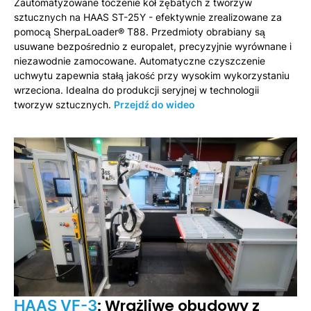
Zautomatyzowane toczenie kół zębatych z tworzyw
sztucznych na HAAS ST-25Y - efektywnie zrealizowane za
pomocą SherpaLoader® T88. Przedmioty obrabiany są
usuwane bezpośrednio z europalet, precyzyjnie wyrównane i
niezawodnie zamocowane. Automatyczne czyszczenie
uchwytu zapewnia stałą jakość przy wysokim wykorzystaniu
wrzeciona. Idealna do produkcji seryjnej w technologii
tworzyw sztucznych.
Przejdź do wideo
: Wrażliwe obudowy z
HAAS VF-3