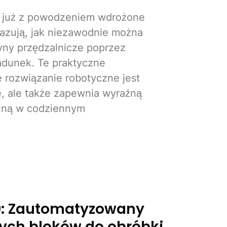
ły już z powodzeniem wdrożone
zują, jak niezawodnie można
ny przędzalnicze poprzez
dunek. Te praktyczne
 rozwiązanie robotyczne jest
e, ale także zapewnia wyraźną
jną w codziennym
0: Zautomatyzowany
tych bloków do obróbki