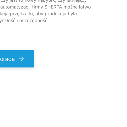
 czy jest to nowy nabytek, czy istniejący
 automatyzacji firmy SHERPA można łatwo
kcją przędzarki, aby produkcja była
yszłość i oszczędność.
porada