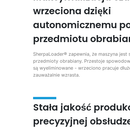
wrzeciona dzięki
autonomicznemu p
przedmiotu obrabi
SherpaLoader® zapewnia, że maszyna jest 
przedmioty obrabiany. Przestoje spowodo
są wyeliminowane - wrzeciono pracuje dłuż
zauważalnie wzrasta.
Stała jakość produkc
precyzyjnej obsłudz