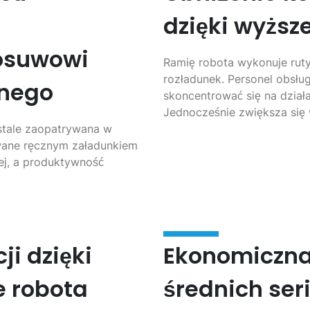
dzięki wyższ
osuwowi
Ramię robota wykonuje ruty
rozładunek. Personel obsłu
anego
skoncentrować się na dział
Jednocześnie zwiększa się
stale zaopatrywana w
wane ręcznym załadunkiem
ej, a produktywność
ji dzięki
Ekonomiczna
e robota
średnich seri