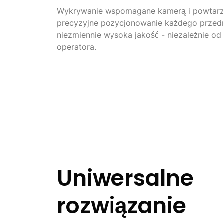
Wykrywanie wspomagane kamerą i powtarza
precyzyjne pozycjonowanie każdego przedmi
niezmiennie wysoka jakość - niezależnie od
operatora.
Uniwersalne
rozwiązanie