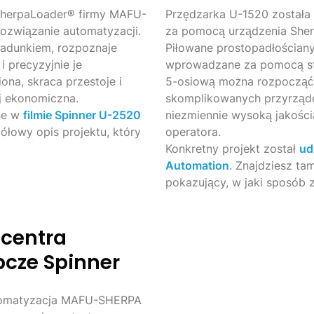
 SherpaLoader® firmy MAFU-
Przędzarka U-1520 został
ozwiązanie automatyzacji.
za pomocą urządzenia She
ładunkiem, rozpoznaje
Piłowane prostopadłościany
 precyzyjnie je
wprowadzane za pomocą st
ona, skraca przestoje i
5-osiową można rozpocząć 
ej ekonomiczna.
skomplikowanych przyrządó
ne w
filmie Spinner U-2520
niezmiennie wysoką jakości
ółowy opis projektu, który
operatora.
Konkretny projekt został
ud
Automation
. Znajdziesz ta
pokazujący, w jaki sposób z
 centra
bcze Spinner
Automatyzacja MAFU-SHERPA