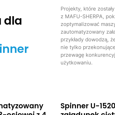
Projekty, które zosta
 dla
z MAFU-SHERPA, poka
zoptymalizować maszy
zautomatyzowany zała
przykłady dowodzą, że
inner
nie tylko przekonując
przewagę konkurency
użytkowaniu.
omatyzowany
Spinner U-152
-osiowej z 4.
załadunek cię