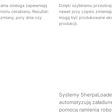
lna obsługa zapewniają
Dzięki szybkiemu przezbraj
otu obrabiany. Rezultat:
nawet przy często zmieniaj
 zmiany, pory dnia czy
mogą być produkowane ekon
produkcji.
Systemy SherpaLoad
automatyzują załadun
pomocą ramienia robo