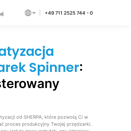
+49 711 2525 744 - 0
uj
atyzacja
arek Spinner
:
sterowany
tyzacji od SHERPA, które pozwolą Ci w
ć proces produkcyjny Twojej przędzarki.