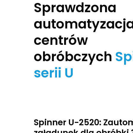
Sprawdzona
automatyzacja
centrów
obróbczych
Sp
serii U
Spinner U-2520: Zaut
załadunek dla obróbki 3