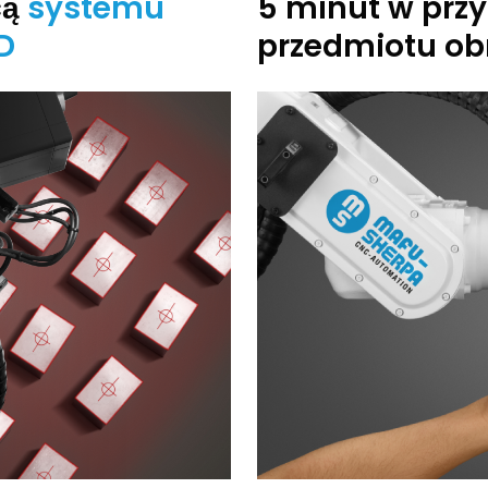
cą
systemu
5 minut w prz
D
przedmiotu ob