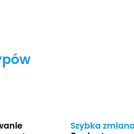
ypów
wanie
Szybka zmian