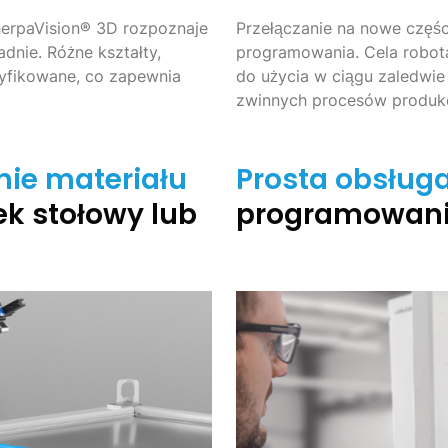
erpaVision® 3D rozpoznaje
Przełączanie na nowe częś
dnie. Różne kształty,
programowania. Cela robota
tyfikowane, co zapewnia
do użycia w ciągu zaledwie 
zwinnych procesów produk
nie materiału
Prosta obsług
k stołowy lub
programowani