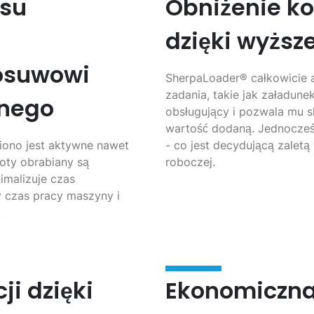
asu
Obniżenie ko
dzięki wyższ
osuwowi
SherpaLoader® całkowicie 
zadania, takie jak załadune
anego
obsługujący i pozwala mu 
wartość dodaną. Jednocze
iono jest aktywne nawet
- co jest decydującą zalet
oty obrabiany są
roboczej.
imalizuje czas
y czas pracy maszyny i
.
ji dzięki
Ekonomiczna