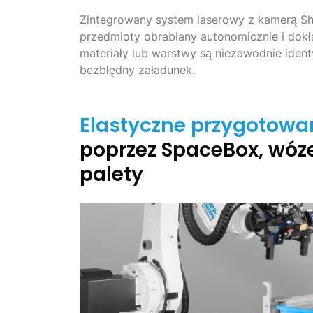
Zintegrowany system laserowy z kamerą Sh
przedmioty obrabiany autonomicznie i dokła
materiały lub warstwy są niezawodnie iden
bezbłędny załadunek.
Elastyczne przygotowa
poprzez SpaceBox, wóze
palety