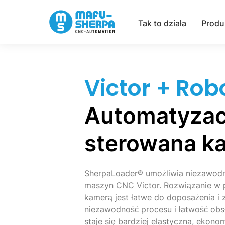
Tak to działa
Produ
Victor + Rob
Automatyzac
sterowana k
SherpaLoader® umożliwia niezawodn
maszyn CNC Victor. Rozwiązanie w 
kamerą jest łatwe do doposażenia i
niezawodność procesu i łatwość obsł
staje się bardziej elastyczna, ekono