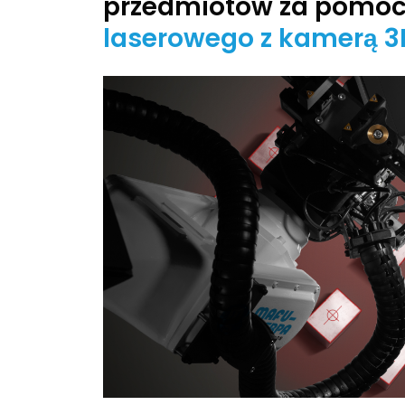
przedmiotów za pomo
laserowego z kamerą 3