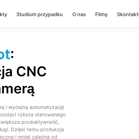
kty
Studium przypadku
O nas
Filmy
Skontakt
ot
:
ja CNC
amerą
ą i wydajną automatyzację
postaci robota sterowanego
 zwiększa produktywność,
ugi. Dzięki temu produkcja
miczna i mniej zależna od