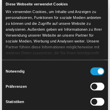
Diese Webseite verwendet Cookies
Potrzebujesz pomocy w zakresie
Wir verwenden Cookies, um Inhalte und Anzeigen zu
automatyzacji?
personalisieren, Funktionen für soziale Medien anbieten
zu können und die Zugriffe auf unsere Website zu
Jeśli masz pytania dotyczące
analysieren. Außerdem geben wir Informationen zu Ihrer
automatyzacji swojej maszyny lub
Verwendung unserer Website an unsere Partner für
potrzebujesz szybkiej rekomendacji,
1
2
3
4
5
6
7
8
9
soziale Medien, Werbung und Analysen weiter. Unsere
chętnie Ci pomogę.
Partner führen diese Informationen möglicherweise mit
Zostaw swoje dane kontaktowe, a wkrótce
weiteren Daten zusammen, die Sie ihnen bereitgestellt
się z Tobą skontaktuję.
haben oder die sie im Rahmen Ihrer Nutzung der Dienste
gesammelt haben.
Einwilligungsauswahl
Florian Andre
Notwendig
Dyrektor zarządzający
Präferenzen
Statistiken