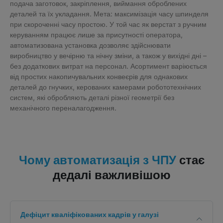
подача заготовок, закріплення, виймання оброблених
деталей та їх укладання. Мета: максимізація часу шпинделя
при скороченні часу простою. У той час як верстат з ручним
керуванням працює лише за присутності оператора,
автоматизована установка дозволяє здійснювати
виробництво у вечірню та нічну зміни, а також у вихідні дні –
без додаткових витрат на персонал. Асортимент варіюється
від простих накопичувальних конвеєрів для однакових
деталей до гнучких, керованих камерами робототехнічних
систем, які обробляють деталі різної геометрії без
механічного переналагодження.
стає
Чому автоматизація з ЧПУ
дедалі важливішою
Дефіцит кваліфікованих кадрів у галузі