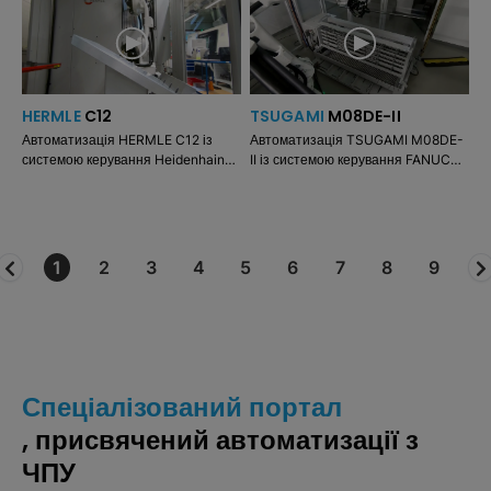
/ розвантаження на дві палети.
Механічна обробка на
пневматичних лещатах.
HERMLE
C12
TSUGAMI
M08DE-II
Автоматизація HERMLE C12 із
Автоматизація TSUGAMI M08DE-
системою керування Heidenhain
II із системою керування FANUC
TNC 640. 5-осьовий обробний
Oi-TF. Механічна обробка на
верстат із пневматичним
головному шпинделі з цанговим
затискним пристроєм
патроном.
1
2
3
4
5
6
7
8
9
Спеціалізований портал
, присвячений автоматизації з
ЧПУ