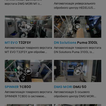
Автоматизація універсального
верстата DMG MORI M1 з
обробного центру HEDELIUS
пневматичними лещатами.
Acura 65 Marathon з механічними
лещатами.
MT EVO
T32FSY
DN Solutions
Puma 3100L
Автоматизація токарного верстата
Автоматизація токарного верстата
MT EVO T32FSY для обробки
DN Solutions Puma 3100L із
валів у головному шпинделі з
системою керування Fanuc i
кулачковим патроном та
Series. Опціональні додаткові
контршпинделі з цанговим
модулі: палети, штабелювання та
патроном.
перевертання.
SPINNER
TC800
DMG MORI
DMU 50
Автоматизація токарного верстата
Автоматизація 5-осьового
SPINNER TC800 із системою
обробного центру DMG MORI
керування SIEMENS та головним і
DMU 50 із системою керування
контршпинделем. Завантаження з
Heidenhain (застосунок CELOS).