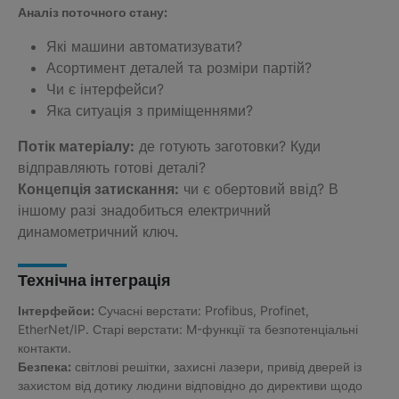
Аналіз поточного стану:
Які машини автоматизувати?
Асортимент деталей та розміри партій?
Чи є інтерфейси?
Яка ситуація з приміщеннями?
Потік матеріалу:
де готують заготовки? Куди
відправляють готові деталі?
Концепція затискання:
чи є обертовий ввід? В
іншому разі знадобиться електричний
динамометричний ключ.
Технічна інтеграція
Інтерфейси:
Сучасні верстати: Profibus, Profinet,
EtherNet/IP. Старі верстати: M-функції та безпотенціальні
контакти.
Безпека:
світлові решітки, захисні лазери, привід дверей із
захистом від дотику людини відповідно до директиви щодо