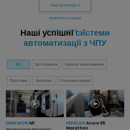
Інші приклади з
практики у наших
Наші успішні
системи
звітах про клієнтів
автоматизації з ЧПУ
Усі
Застосування
Корисне навантаження
Підготовка
Виробник
Спеціальні функції
DMG MORI
M1
HEDELIUS
Acura 65
Marathon
Автоматизація фрезерного