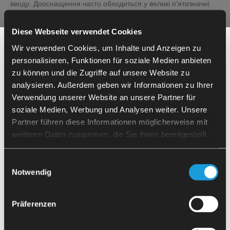
вводу. Дооснащення часто обходиться у великі п'ятизначні
суми.
Рішення:
Електричні динамометричні ключі автоматизують
Diese Webseite verwendet Cookies
роботу механічних лещат. Вартість: лише частина вартості
Потрібна допомога з
модернізації обладнання.
Wir verwenden Cookies, um Inhalte und Anzeigen zu
автоматизацією?
personalisieren, Funktionen für soziale Medien anbieten
Різноманітність деталей та гнучкість
zu können und die Zugriffe auf unsere Website zu
analysieren. Außerdem geben wir Informationen zu Ihrer
Якщо у вас є запитання щодо автоматизації
Проблема:
Підрядник із широким асортиментом деталей —
Verwendung unserer Website an unsere Partner für
вашого верстата або ви бажаєте швидку
час переналагодження механічних систем займає багато
рекомендацію, я з радістю вам допоможу.
soziale Medien, Werbung und Analysen weiter. Unsere
часу.
Partner führen diese Informationen möglicherweise mit
Рішення:
Система керування камерою автоматично
Залиште нам свої контактні дані, і я
weiteren Daten zusammen, die Sie ihnen bereitgestellt
розпізнає заготовки. Час переналагодження становить менше
незабаром з вами зв'яжуся.
5 хвилин завдяки регулюванню розміру затиску захвату.
haben oder die sie im Rahmen Ihrer Nutzung der Dienste
gesammelt haben.
Einwilligungsauswahl
Florian Andre
Обмежений час автономної роботи
Notwendig
Керуючий директор
Рішення:
Präferenzen
Системи SpaceBox: понад 1 500 дрібних деталей
на один модуль SpaceBox