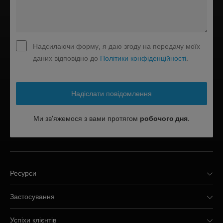
Надсилаючи форму, я даю згоду на передачу моїх
даних відповідно до
Політики конфіденційності
.
Ми зв’яжемося з вами протягом
робочого дня
.
Ресурси
Застосування
Успіхи клієнтів