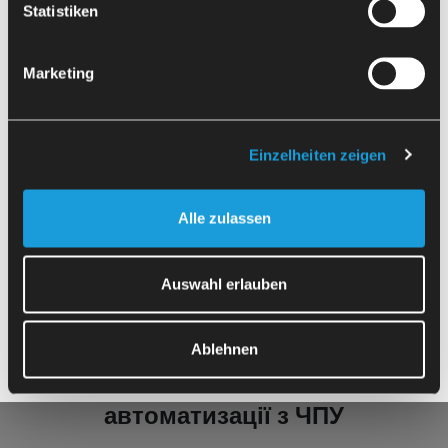
Склади для палет: середні розміри партій
Statistiken
Стіл-візок: великі заготовки
Можливе доливання під час роботи
Marketing
забезпечення якості
Підходи до вирішення проблеми:
Einzelheiten zeigen
Інтегрована вимірювальна техніка
Виявлення помилок за допомогою камери
Alle zulassen
Контроль роботи ЧПУ
Надсилаючи форму, я даю згоду на передачу моїх
Дистанційна діагностика з оповіщенням через
даних відповідно до
Політики конфіденційності
.
SMS/електронну пошту
Auswahl erlauben
Ablehnen
Поширені запитання щодо
автоматизації з ЧПУ