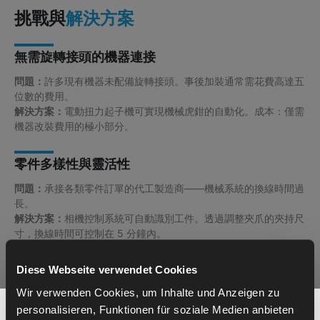
挑戰與
解決方案
無需旋轉接頭的機器連接
問題：
許多現有機器未配備旋轉接頭。事後加裝通常需花費高達五
位數的費用。
解決方案：
電動扭力起子機可實現機械虎鉗的自動化。成本：僅需
機器改裝費用的極小部分。
零件多樣性與靈活性
問題：
承接各類零件訂單的代工製造商——機械系統的換線時間過
長。
解決方案：
相機控制系統可自動識別工件。透過調整夾爪的夾持尺
寸，換線時間可控制在 5 分鐘內。
有限的自主運行時間
Diese Webseite verwendet Cookies
Wir verwenden Cookies, um Inhalte und Anzeigen zu
解決方案：
personalisieren, Funktionen für soziale Medien anbieten
您在自動化方面需要協助嗎？