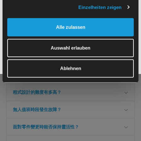
Einzelheiten zeigen
哪些批次規模是合適的？
《
提交後，即表示我同意依
隱私權政策》
傳輸我的資
Alle zulassen
若產品更換頻繁，建議起訂量為 5 至 10 件。透過攝影機控
據
料。
制的最適量：5 至 5,000 件。
Auswahl erlauben
回收期？
Ablehnen
舊式機器能否實現自動化？
程式設計的難度有多高？
無人值班時段發生故障？
面對零件變更時能否保持靈活性？