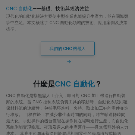
——基礎、技術與經濟效益
CNC 自動化
現代化的自動化解決方案使中型企業也能提升生產力，並在國際競
爭中立足。本文概述了 CNC 自動化領域的技術、應用案例及決策
標準。
我們的 CNC 機器人
什麼是
？
CNC 自動化
CNC 自動化是指無需人工介入，即可對 CNC 加工機進行自動裝
卸的系統。當 CNC 控制系統負責工具的移動時，自動化系統則確
保材料流的連續性：包括毛坯進料、夾持、取出加工好的零件並進
行堆放。 目標在於：在減少非生產時間的同時，將主軸運轉時間
最大化。手動操作的機台僅能在操作員在場時進行生產，而自動化
系統則能實現晚班、夜班及週末的生產運作——且無需額外的人力
成本。 其應用範圍涵蓋從用於處理相同零件的簡易積放式輸送