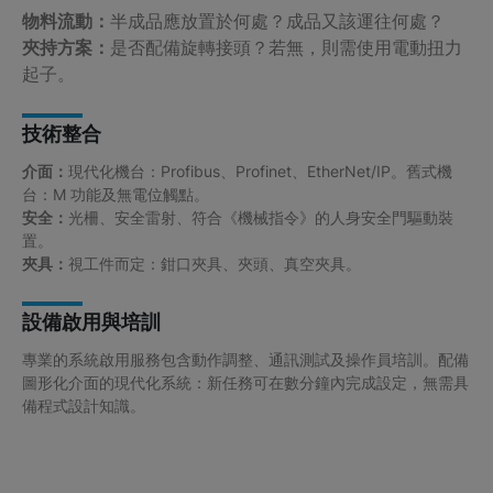
物料流動：
半成品應放置於何處？成品又該運往何處？
夾持方案：
是否配備旋轉接頭？若無，則需使用電動扭力
起子。
技術整合
介面：
現代化機台：Profibus、Profinet、EtherNet/IP。舊式機
台：M 功能及無電位觸點。
安全：
光柵、安全雷射、符合《機械指令》的人身安全門驅動裝
置。
夾具：
視工件而定：鉗口夾具、夾頭、真空夾具。
設備啟用與培訓
專業的系統啟用服務包含動作調整、通訊測試及操作員培訓。配備
圖形化介面的現代化系統：新任務可在數分鐘內完成設定，無需具
備程式設計知識。