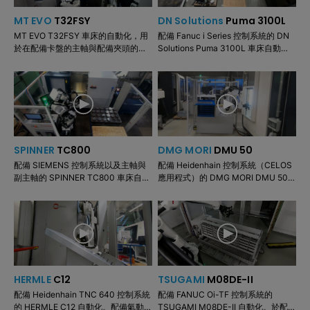
MT EVO
T32FSY
DN Solutions
Puma 3100L
MT EVO T32FSY 車床的自動化，用
配備 Fanuc i Series 控制系統的 DN
於在配備卡盤的主軸與配備夾頭的副
Solutions Puma 3100L 車床自動
主軸上加工軸類工件。
化。可選附加模組：托盤、堆疊與翻
轉。
SPINNER
TC800
DMG MORI
DMU 50
配備 SIEMENS 控制系統以及主軸與
配備 Heidenhain 控制系統（CELOS
副主軸的 SPINNER TC800 車床自動
應用程式）的 DMG MORI DMU 50
化。從兩個托盤上料／卸料。
五軸加工中心機自動化。於氣動虎鉗
上進行切削加工。
HERMLE
C12
TSUGAMI
M08DE-II
配備 Heidenhain TNC 640 控制系統
配備 FANUC Oi-TF 控制系統的
的 HERMLE C12 自動化。配備氣動夾
TSUGAMI M08DE-II 自動化。於配備