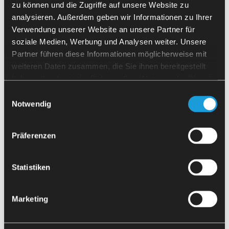
SpaceBox 系統：每個 SpaceBox 單元可容納超過
zu können und die Zugriffe auf unsere Website zu
1,500 件小零件
analysieren. Außerdem geben wir Informationen zu Ihrer
如果您對工具機自動化有任何疑問，或希望獲
托盤倉：中等批量
Verwendung unserer Website an unsere Partner für
得快速建議，我很樂意為您提供協助。
推車：大型工件
soziale Medien, Werbung und Analysen weiter. Unsere
可在運作期間進行補充
請留下您的聯絡方式，我會盡快與您聯繫。
Partner führen diese Informationen möglicherweise mit
weiteren Daten zusammen, die Sie ihnen bereitgestellt
品質保證
haben oder die sie im Rahmen Ihrer Nutzung der Dienste
Florian Andre
gesammelt haben.
總經理
Einwilligungsauswahl
解決方案：
Notwendig
整合式測量技術
基於攝影機的瑕疵檢測
Präferenzen
CNC 控制系統的進程監控
透過簡訊／電子郵件發送警報的遠端診斷
Statistiken
Marketing
關於 CNC 自動化的常見問題