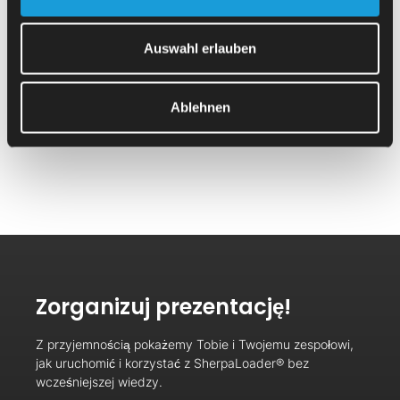
redukuje czasy poboczne i
zwiększa produktywność
, przy
czym zawsze spełniane są najwyższe standardy
Auswahl erlauben
bezpieczeństwa. Cały obszar produkcyjny jest
zabezpieczony zamkniętą obudową, która chroni przed
podpełzaniem i sięganiem ponad. Ponadto kurtyna świetlna i
monitorowane drzwi przesuwne zapobiegają
Ablehnen
nieautoryzowanym ingerencjom w proces produkcyjny.
Zorganizuj prezentację!
Z przyjemnością pokażemy Tobie i Twojemu zespołowi,
jak uruchomić i korzystać z SherpaLoader® bez
wcześniejszej wiedzy.