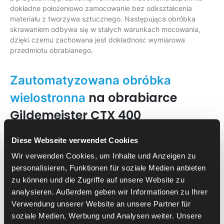
dokładne położeniowo zamocowanie bez odkształcenia
materiału z tworzywa sztucznego. Następująca obróbka
skrawaniem odbywa się w stałych warunkach mocowania,
dzięki czemu zachowana jest dokładność wymiarowa
przedmiotu obrabianego.
Zautomatyzowana obróbka
na obrabiarce
wielostronna
Gildemeister CTX 400
Po zakończeniu pierwszej obróbki ramię robota pobiera część
Diese Webseite verwendet Cookies
chwytakiem trójszczękowym, który jest przystosowany do
Wir verwenden Cookies, um Inhalte und Anzeigen zu
bezpiecznego transportu również złożonych geometrii. Robot
personalisieren, Funktionen für soziale Medien anbieten
pozycjonuje część półgotową na stacji obracania, aby
udostępnić drugą stronę obróbki. Dzięki zdefiniowanemu
zu können und die Zugriffe auf unsere Website zu
obróceniu zapewniane jest powtarzalne położenie dla
analysieren. Außerdem geben wir Informationen zu Ihrer
drugiego etapu obróbki. Wkładanie do wrzeciona głównego
Verwendung unserer Website an unsere Partner für
odbywa się ponownie za pomocą chwytaka
soziale Medien, Werbung und Analysen weiter. Unsere
dwuszczękowego. Wspiera to dokładne pozycjonowanie i