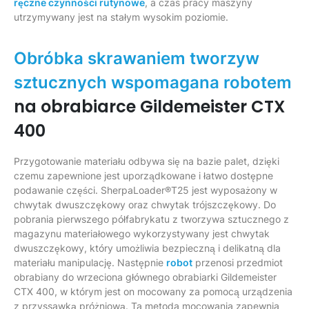
ręczne czynności rutynowe
, a czas pracy maszyny
utrzymywany jest na stałym wysokim poziomie.
Obróbka skrawaniem tworzyw
sztucznych wspomagana robotem
na obrabiarce Gildemeister CTX
400
Przygotowanie materiału odbywa się na bazie palet, dzięki
czemu zapewnione jest uporządkowane i łatwo dostępne
podawanie części. SherpaLoader®T25 jest wyposażony w
chwytak dwuszczękowy oraz chwytak trójszczękowy. Do
pobrania pierwszego półfabrykatu z tworzywa sztucznego z
magazynu materiałowego wykorzystywany jest chwytak
dwuszczękowy, który umożliwia bezpieczną i delikatną dla
materiału manipulację. Następnie
robot
przenosi przedmiot
obrabiany do wrzeciona głównego obrabiarki Gildemeister
CTX 400, w którym jest on mocowany za pomocą urządzenia
z przyssawką próżniową. Ta metoda mocowania zapewnia