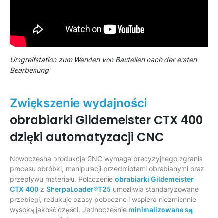
Umgreifstation zum Wenden von Bauteilen nach der ersten
Bearbeitung
Zwiększenie wydajności
obrabiarki Gildemeister CTX 400
dzięki automatyzacji CNC
Nowoczesna produkcja CNC wymaga precyzyjnego zgrania
procesu obróbki, manipulacji przedmiotami obrabianymi oraz
przepływu materiału. Połączenie
obrabiarki Gildemeister
CTX 400
z
SherpaLoader®T25
umożliwia standaryzowane
przebiegi, redukuje czasy poboczne i wspiera niezmiennie
wysoką jakość części. Jednocześnie
minimalizowane są