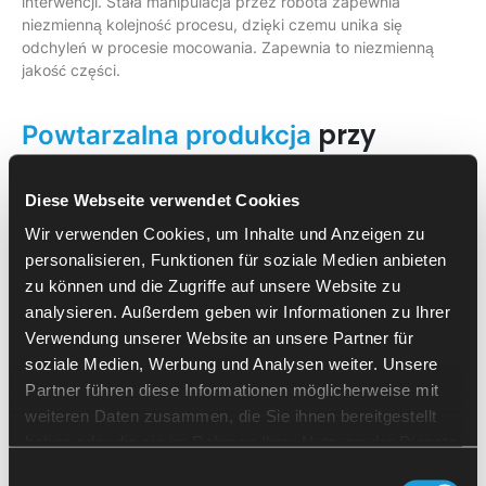
interwencji. Stała manipulacja przez robota zapewnia
niezmienną kolejność procesu, dzięki czemu unika się
odchyleń w procesie mocowania. Zapewnia to niezmienną
jakość części.
przy
Powtarzalna produkcja
ograniczonych ręcznych
Diese Webseite verwendet Cookies
interwencjach
Wir verwenden Cookies, um Inhalte und Anzeigen zu
Połączenie rozpoznawania opartego na kamerze, regulowanej
personalisieren, Funktionen für soziale Medien anbieten
manipulacji i automatycznego czyszczenia umożliwia
zu können und die Zugriffe auf unsere Website zu
niezmienną jakość części przy
jednoczesnym odciążeniu
analysieren. Außerdem geben wir Informationen zu Ihrer
personelu obsługującego
. Dzięki ograniczeniu ręcznych
Verwendung unserer Website an unsere Partner für
interwencji minimalizowane jest ryzyko błędów obsługi,
soziale Medien, Werbung und Analysen weiter. Unsere
zwiększane jest bezpieczeństwo procesu i osiągana jest
Partner führen diese Informationen möglicherweise mit
ciągła dostępność maszyny. SherpaLoader®M50 realizuje
weiteren Daten zusammen, die Sie ihnen bereitgestellt
tym samym stabilny i wydajny przebieg produkcji na Grob
G550a – odpowiedni dla procesów seryjnych o wysokich
haben oder die sie im Rahmen Ihrer Nutzung der Dienste
wymaganiach jakościowych przy niezmiennym czasie taktu.
gesammelt haben.
Einwilligungsauswahl