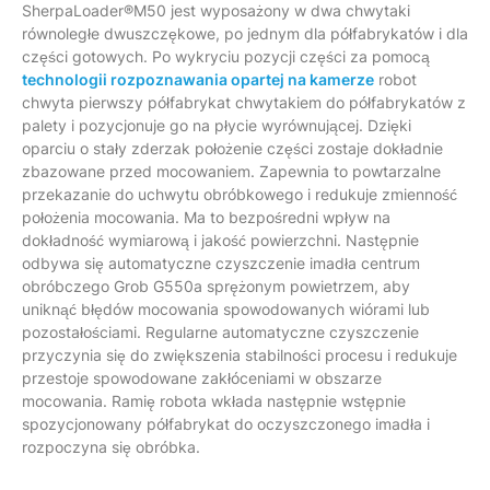
SherpaLoader®M50 jest wyposażony w dwa chwytaki
równoległe dwuszczękowe, po jednym dla półfabrykatów i dla
części gotowych. Po wykryciu pozycji części za pomocą
technologii rozpoznawania opartej na kamerze
robot
chwyta pierwszy półfabrykat chwytakiem do półfabrykatów z
palety i pozycjonuje go na płycie wyrównującej. Dzięki
oparciu o stały zderzak położenie części zostaje dokładnie
zbazowane przed mocowaniem. Zapewnia to powtarzalne
przekazanie do uchwytu obróbkowego i redukuje zmienność
położenia mocowania. Ma to bezpośredni wpływ na
dokładność wymiarową i jakość powierzchni. Następnie
odbywa się automatyczne czyszczenie imadła centrum
obróbczego Grob G550a sprężonym powietrzem, aby
uniknąć błędów mocowania spowodowanych wiórami lub
pozostałościami. Regularne automatyczne czyszczenie
przyczynia się do zwiększenia stabilności procesu i redukuje
przestoje spowodowane zakłóceniami w obszarze
mocowania. Ramię robota wkłada następnie wstępnie
spozycjonowany półfabrykat do oczyszczonego imadła i
rozpoczyna się obróbka.