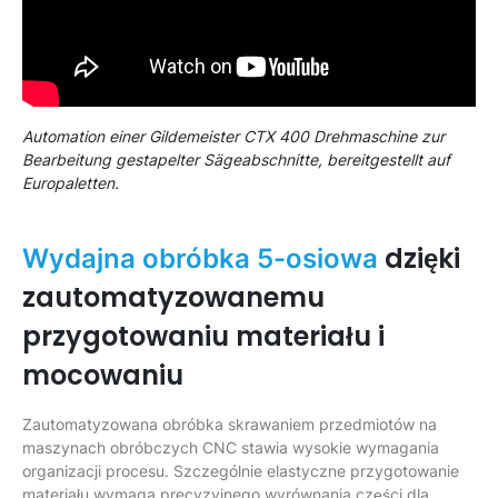
Automation einer Gildemeister CTX 400 Drehmaschine zur
Bearbeitung gestapelter Sägeabschnitte, bereitgestellt auf
Europaletten.
dzięki
Wydajna obróbka 5-osiowa
zautomatyzowanemu
przygotowaniu materiału i
mocowaniu
Zautomatyzowana obróbka skrawaniem przedmiotów na
maszynach obróbczych CNC stawia wysokie wymagania
organizacji procesu. Szczególnie elastyczne przygotowanie
materiału wymaga precyzyjnego wyrównania części dla