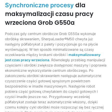
dla
Synchroniczne procesy
maksymalizacji czasu pracy
wrzeciona Grob G550a
Podczas gdy centrum obróbcze Grob G550a wykonuje
obróbkę skrawaniem, SherpaLoader®M50 chwyta już
następny półfabrykat z palety i pozycjonuje go na płycie
wyrównującej. W ten sposób minimalizowane są czasy
oczekiwania między krokami obróbki i
maksymalizowany
jest czas pracy wrzeciona
. Równoległy przebieg manipulacji
częściami i obróbki zwiększa dostępność maszyny i poprawia
ekonomiczne wykorzystanie centrum obróbczego. Po
zakończeniu obróbki skrawaniem następuje automatyczne
czyszczenie części gotowej sprężonym powietrzem
bezpośrednio w imadle maszynowym. Następnie robot
pobiera część gotową chwytakiem do części gotowych i
czyści imadło jeszcze raz. Przygotowany wcześniej
półfabrykat zostaje teraz automatycznie włożony, dzięki
czemu kolejny cykl obróbki może rozpocząć się bez ręcznej