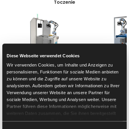
Toczenie
Diese Webseite verwendet Cookies
Wir verwenden Cookies, um Inhalte und Anzeigen zu
SherpaLoader®
SherpaLoa
personalisieren, Funktionen für soziale Medien anbieten
T10
UR
T12
UR
zu können und die Zugriffe auf unsere Website zu
analysieren. Außerdem geben wir Informationen zu Ihrer
Dla cylindrów i wałów
Dla cylindrów i w
Verwendung unserer Website an unsere Partner für
do
6 kg
wagi*
do
8 kg
wagi*
soziale Medien, Werbung und Analysen weiter. Unsere
w zakresie rozmiarów
w zakresie rozmi
Partner führen diese Informationen möglicherweise mit
Ø 10 x
10 - Ø 150 x 150
i
Ø
10 x 10 x 10
i
Ø 10 x 50 - Ø 30 x 300 mm
Ø 150 x 150 x 1
weiteren Daten zusammen, die Sie ihnen bereitgestellt
haben oder die sie im Rahmen Ihrer Nutzung der Dienste
gesammelt haben.
Einwilligungsauswahl