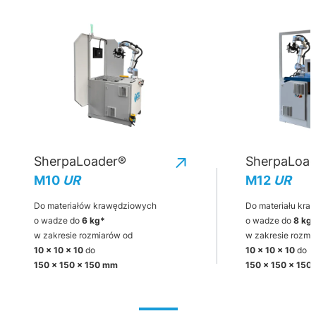
SherpaLoader®
SherpaLoa
M10
UR
M12
UR
Do materiałów krawędziowych
Do materiału kr
o wadze do
6 kg*
o wadze do
8 kg
w zakresie rozmiarów od
w zakresie rozmi
10 x 10 x 10
do
10 x 10 x 10
do
150 x 150 x 150 mm
150 x 150 x 150